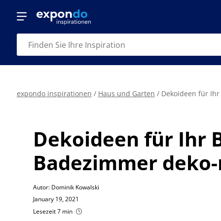
expondo inspirationen
/
Haus und Garten
/
Dekoideen für Ihr
Dekoideen für Ihr 
Badezimmer deko-r
Autor: Dominik Kowalski
January 19, 2021
Lesezeit 7 min