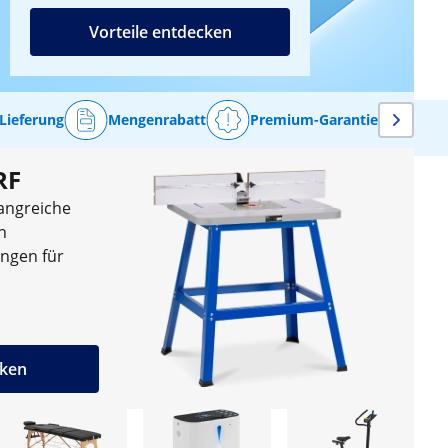
Vorteile entdecken
Lieferung
Mengenrabatt
Premium-Garantie
RF
angreiche
n
ngen für
cken