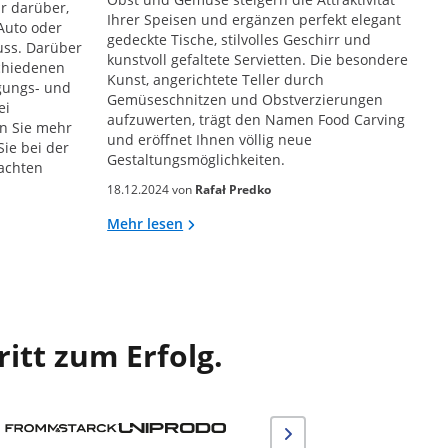
r darüber,
Ihrer Speisen und ergänzen perfekt elegant
Auto oder
gedeckte Tische, stilvolles Geschirr und
ss. Darüber
kunstvoll gefaltete Servietten. Die besondere
schiedenen
Kunst, angerichtete Teller durch
gungs- und
Gemüseschnitzen und Obstverzierungen
ei
aufzuwerten, trägt den Namen Food Carving
en Sie mehr
und eröffnet Ihnen völlig neue
ie bei der
Gestaltungsmöglichkeiten.
achten
18.12.2024 von
Rafał Predko
Mehr lesen
itt zum Erfolg.