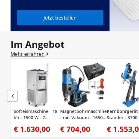
Jetzt bestellen
Im Angebot
Mehr erfahren
Softeismaschine - 18
Magnetbohrmaschine
Kernbohrgerät 
l/h - 1500 W - 2
- mit Vakuum - 1650
Ständer - 3700 
Sorten + Mischung
W - 560 U/min -
1230 U/min -
€ 1.630,00
€ 704,00
€ 1.553,
aus beiden -
Bohrdurchmesser
Bohrdurchmes
Vorkühlung - Royal
max. 50 mm
max. 450 mm