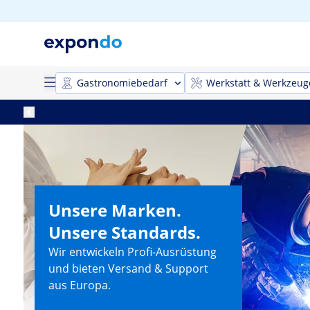
Gastronomiebedarf
Werkstatt & Werkzeug
Unsere Marken.
Unsere Standards.
Wir entwickeln Profi-Ausrüstung
und bieten Versand & Support
aus Europa.