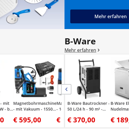
Mehr erfahren
B-Ware
Mehr erfahren
Magnetbohrma
- 1600 W - 830 
Bohrdurchmes
max. 13/35 m
- mit
Magnetbohrmaschine
Magnetbohrmaschine
B-Ware Bautrockner -
B-Ware El
W - bis
- mit Vakuum - 1550
- 1650 W - 290/510
50 L/24 h - 90 m² -
Nudelmas
W - 870 U/min -
U/min -
5,69 L
cm - 1 b
00
€ 595,00
€ 414,00
€ 370,00
€ 281,00
€ 189
ser
Bohrdurchmesser
Bohrdurchmesser
Teigstärk
max. 35 mm
max. 16/50 mm
Catering