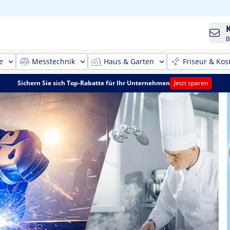
B
e
Messtechnik
Haus & Garten
Friseur & Kos
Sichern Sie sich Top-Rabatte für Ihr Unternehmen
Jetzt sparen