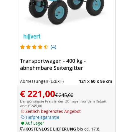
(4)
Transportwagen - 400 kg -
abnehmbare Seitengitter
Abmessungen (LxBxH)
121 x 60 x 95 cm
€ 221,00
€ 245,00
Der günstigste Preis in den 30 Tagen vor dem Rabatt
war: € 245,00
Zeitlich begrenztes Angebot
Tiefpreisgarantie
Auf Lager
KOSTENLOSE LIEFERUNG
bis ca. 17.8.