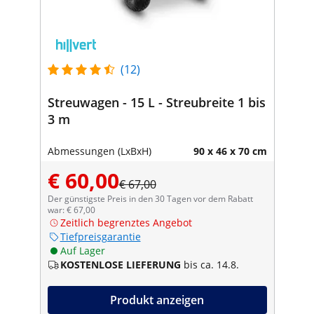
(12)
Streuwagen - 15 L - Streubreite 1 bis
3 m
Abmessungen (LxBxH)
90 x 46 x 70 cm
€ 60,00
€ 67,00
Der günstigste Preis in den 30 Tagen vor dem Rabatt
war: € 67,00
Zeitlich begrenztes Angebot
Tiefpreisgarantie
Auf Lager
KOSTENLOSE LIEFERUNG
bis ca. 14.8.
Produkt anzeigen