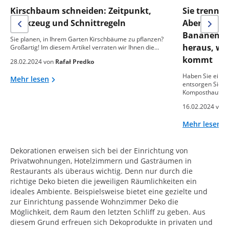
Kirschbaum schneiden: Zeitpunkt,
Sie trennen
Werkzeug und Schnittregeln
Aber was m
Bananensch
Sie planen, in Ihrem Garten Kirschbäume zu pflanzen?
heraus, wa
Großartig! Im diesem Artikel verraten wir Ihnen die…
kommt
28.02.2024 von
Rafał Predko
Haben Sie einen
Mehr lesen
entsorgen Sie o
Komposthaufen
16.02.2024 von
Mehr lesen
Dekorationen erweisen sich bei der Einrichtung von
Privatwohnungen, Hotelzimmern und Gasträumen in
Restaurants als überaus wichtig. Denn nur durch die
richtige Deko bieten die jeweiligen Räumlichkeiten ein
ideales Ambiente. Beispielsweise bietet eine gezielte und
zur Einrichtung passende Wohnzimmer Deko die
Möglichkeit, dem Raum den letzten Schliff zu geben. Aus
diesem Grund erfreuen sich Dekoprodukte in privaten und