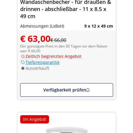
Wandaschenbecher - für draußen &
drinnen - abschließbar - 11 x 8.5 x
49 cm
Abmessungen (LxBxH)
9 x 12 x 49 cm
€ 63,00
€ 66,00
Der günstigste Preis in den 30 Tagen vor dem Rabatt
war: € 66,00
Zeitlich begrenztes Angebot
Tiefpreisgarantie
Ausverkauft
Verfügbarkeit prüfen
Im Angebot