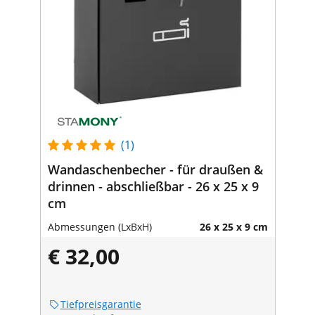
(1)
Wandaschenbecher - für draußen &
drinnen - abschließbar - 26 x 25 x 9
cm
Abmessungen (LxBxH)
26 x 25 x 9 cm
€ 32,00
Tiefpreisgarantie