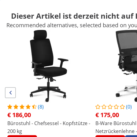
Dieser Artikel ist derzeit nicht auf
Recommended alternatives, selected based on your
Höhenverstellbare Schreibtische für Computer und Laptops
M
Kassenschubladen
Monitorständer
Arbeitsplatzausstattung
Sichern Sie sich Top-Rabatte für Ihr
Jetzt
Unternehmen
sparen
Personen, die dieses Produkt ansahen, interessierten sich auch für
Bürostuhl - Chefsessel -
Kopfstütze - 200 kg
€ 186,00
(8)
(0)
€ 186,00
€ 175,00
/
expondo
/
Büro
/
Bürostühle
Bürostuhl - Chefsessel - Kopfstütze -
B-Ware Bürostuhl 
(7) Bewertungen
200 kg
Netzrückenlehne -