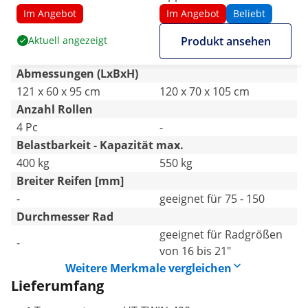
Seitengitter
Im Angebot
Im Angebot
Beliebt
Aktuell angezeigt
Produkt ansehen
Abmessungen (LxBxH)
121 x 60 x 95 cm
120 x 70 x 105 cm
Anzahl Rollen
4 Pc
-
Belastbarkeit - Kapazität max.
400 kg
550 kg
Breiter Reifen [mm]
-
geeignet für 75 - 150
Durchmesser Rad
geeignet für Radgrößen
-
von 16 bis 21"
Weitere Merkmale vergleichen
Lieferumfang