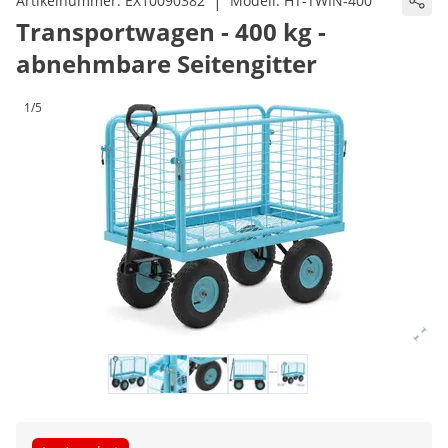
|
Artikelnummer:
EX10090382
Modell:
HT-TWIN-400
Transportwagen - 400 kg -
abnehmbare Seitengitter
1/5