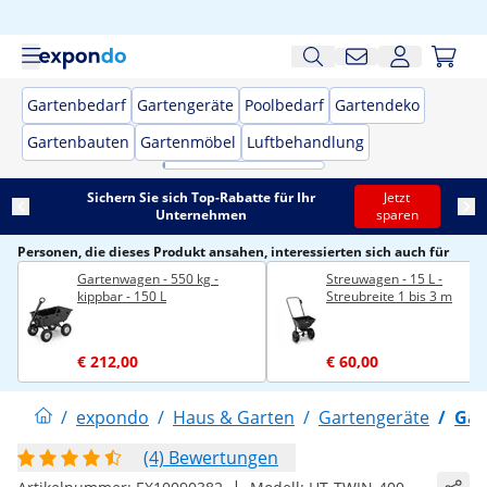
Gartenbedarf
Gartengeräte
Poolbedarf
Gartendeko
Gartenbauten
Gartenmöbel
Luftbehandlung
Sichern Sie sich Top-Rabatte für Ihr
Jetzt
Unternehmen
sparen
Personen, die dieses Produkt ansahen, interessierten sich auch für
Gartenwagen - 550 kg -
Streuwagen - 15 L -
kippbar - 150 L
Streubreite 1 bis 3 m
€ 212,00
€ 60,00
/
expondo
/
Haus & Garten
/
Gartengeräte
/
Gar
(4) Bewertungen