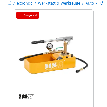
/
expondo
/
Werkstatt & Werkzeuge
/
Auto
/
Kfz
Im Angebot