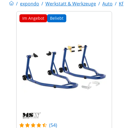
/
expondo
/
Werkstatt & Werkzeuge
/
Auto
/
Kfz
Im Angebot
Beliebt
(54)