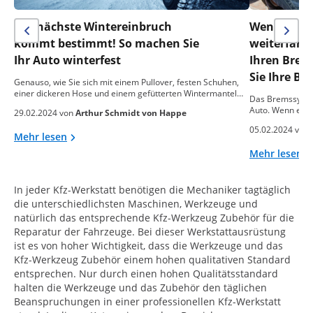
Der nächste Wintereinbruch
Wenn alle 
kommt bestimmt! So machen Sie
weiterfahr
Ihr Auto winterfest
Ihren Brems
Sie Ihre Br
Genauso, wie Sie sich mit einem Pullover, festen Schuhen,
einer dickeren Hose und einem gefütterten Wintermantel…
Das Bremssystem
Auto. Wenn es nic
29.02.2024 von
Arthur Schmidt von Happe
05.02.2024 von
Mehr lesen
Mehr lesen
In jeder Kfz-Werkstatt benötigen die Mechaniker tagtäglich
die unterschiedlichsten Maschinen, Werkzeuge und
natürlich das entsprechende Kfz-Werkzeug Zubehör für die
Reparatur der Fahrzeuge. Bei dieser Werkstattausrüstung
ist es von hoher Wichtigkeit, dass die Werkzeuge und das
Kfz-Werkzeug Zubehör einem hohen qualitativen Standard
entsprechen. Nur durch einen hohen Qualitätsstandard
halten die Werkzeuge und das Zubehör den täglichen
Beanspruchungen in einer professionellen Kfz-Werkstatt