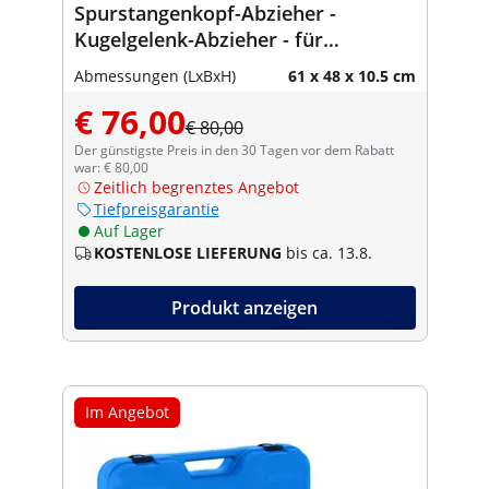
Spurstangenkopf-Abzieher -
Kugelgelenk-Abzieher - für
Transporter, Pickups, Vans oder
Abmessungen (LxBxH)
61 x 48 x 10.5 cm
SUVs - 21-teilig
€ 76,00
€ 80,00
Der günstigste Preis in den 30 Tagen vor dem Rabatt
war: € 80,00
Zeitlich begrenztes Angebot
Tiefpreisgarantie
Auf Lager
KOSTENLOSE LIEFERUNG
bis ca. 13.8.
Produkt anzeigen
Im Angebot