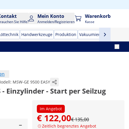
Kontakt
Mein Konto
Warenkorb
rauchen Sie Hilfe?
Anmelden/Registrieren
Kasse
Löttechnik
Handwerkzeuge
Produktion
Vakuumierer
Frequenzu
en
odell:
MSW-GE 9500 EASY
- Einzylinder - Start per Seilzug
Im Angebot
€ 122,00
€ 135,00
Zeitlich begrenztes Angebot