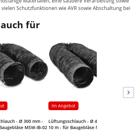
andsfähige Materialien, eine saubere Verarbeitung sowie
it vielen Schutzfunktionen wie AVR sowie Abschaltung bei
 auch für
Im Ang
Betonschl
mm
ot
Im Angebot
chlauch - Ø 300 mm -
Lüftungsschlauch - Ø 400 mm -
 Baugebläse MSW-IB-02
10 m - für Baugebläse MSW-IB-03