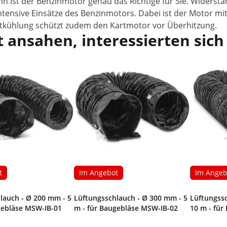
nn ist der Benzinmotor genau das Richtige für Sie. Widerst
 intensive Einsätze des Benzinmotors. Dabei ist der Motor m
uftkühlung schützt zudem den Kartmotor vor Überhitzung.
 ansahen, interessierten sich
t
Im Angebot
Im Angeb
lauch - Ø 200 mm - 5
Lüftungsschlauch - Ø 300 mm - 5
Lüftungss
gebläse MSW-IB-01
m - für Baugebläse MSW-IB-02
10 m - für