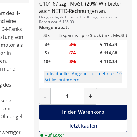
€ 101,67 zzgl. MwSt. (20%)
Wir bieten
auch NETTO-Rechnungen an.
rt des 4-
Der günstigste Preis in den 30 Tagen vor dem
nd eine
Rabatt war: € 135,00
Mengenrabatt
,6-l-Tanks
Stk.
Ersparnis
pro Stück (inkl. MwSt.)
eistung von
3+
3%
€ 118,34
nmotor als
or in
5+
6%
€ 114,68
en,
10+
8%
€ 112,24
ern und
Individuelles Angebot für mehr als 10
Artikel anfordern
g des
Menge
-
+
ische
) und
In den Warenkorb
 Ölmangel
Jetzt kaufen
hwertiger
Auf Lager