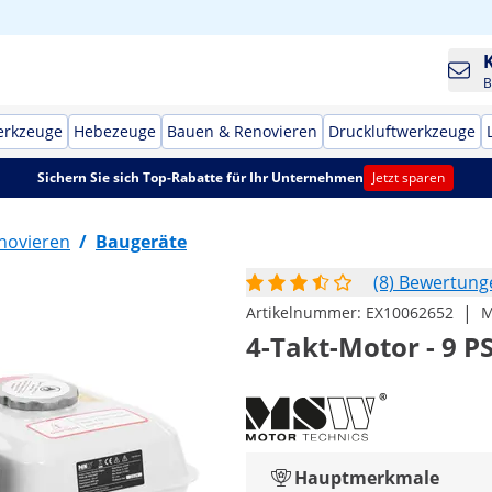
B
erkzeuge
Hebezeuge
Bauen & Renovieren
Druckluftwerkzeuge
Sichern Sie sich Top-Rabatte für Ihr Unternehmen
Jetzt sparen
novieren
/
Baugeräte
(8) Bewertung
|
Artikelnummer:
EX10062652
M
4-Takt-Motor - 9 PS 
Hauptmerkmale