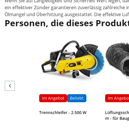
Wenn Sie auf Langlebigkeit und Sicherheit Wert legen, da
ein effektiver Zünder garantieren zuverlässig zahlreiche
Ölmangel und Überhitzung ausgestattet. Die effektive L
Personen, die dieses Produkt
Im Angebot
Beliebt
Im Angebo
Trennschleifer - 2.500 W
Lüftungssch
m - für Bau