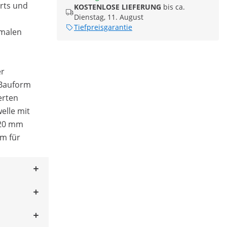
arts und
KOSTENLOSE LIEFERUNG
bis ca.
Dienstag, 11. August
Tiefpreisgarantie
imalen
er
 Bauform
erten
elle mit
 20 mm
m für