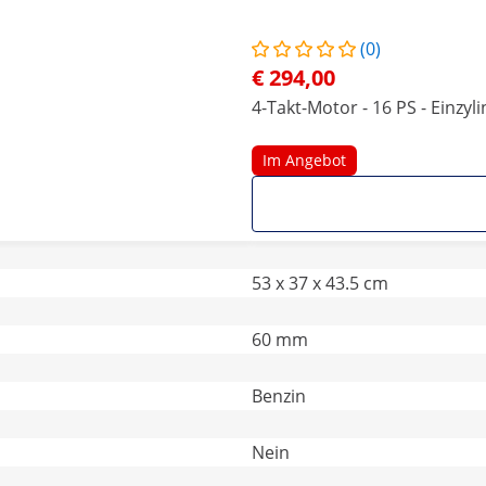
(0)
€ 294,00
4-Takt-Motor - 16 PS - Einzyl
Im Angebot
53 x 37 x 43.5 cm
60 mm
Benzin
Nein