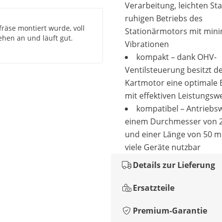
Verarbeitung, leichten St
ruhigen Betriebs des
fräse montiert wurde, voll
Stationärmotors mit min
ehen an und läuft gut.
Vibrationen
kompakt – dank OHV-
Ventilsteuerung besitzt d
Kartmotor eine optimale
mit effektiven Leistungsw
kompatibel – Antriebsw
einem Durchmesser von
und einer Länge von 50 m
viele Geräte nutzbar
Details zur Lieferung
Ersatzteile
Premium-Garantie