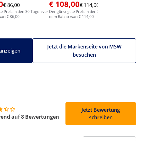
0
€ 108,00
€ 1.0
€ 86,00
€ 114,00
te Preis in den 30 Tagen vor
Der günstigste Preis in den 30 Tagen vor
Der günstig
ar: € 86,00
dem Rabatt war: € 114,00
dem Rabatt
Jetzt die Markenseite von MSW
anzeigen
besuchen
Jetzt Bewertung
rend auf 8 Bewertungen
schreiben