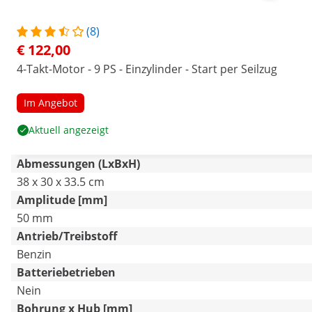
(8)
€ 122,00
4-Takt-Motor - 9 PS - Einzylinder - Start per Seilzug
Im Angebot
Aktuell angezeigt
Abmessungen (LxBxH)
38 x 30 x 33.5 cm
Amplitude [mm]
50 mm
Antrieb/Treibstoff
Benzin
Batteriebetrieben
Nein
Bohrung x Hub [mm]