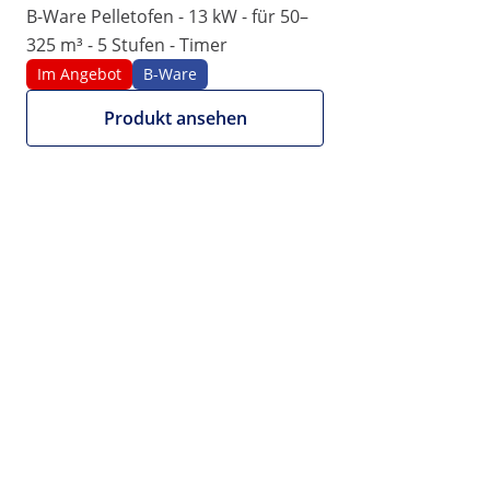
B-Ware Pelletofen - 13 kW - für 50–
325 m³ - 5 Stufen - Timer
Im Angebot
B-Ware
Produkt ansehen
Produktdatenblatt
€ 1.024,00
€ 853,33 zzgl. MwSt. (20%)
Wir bieten auch NETTO-
Rechnungen an.