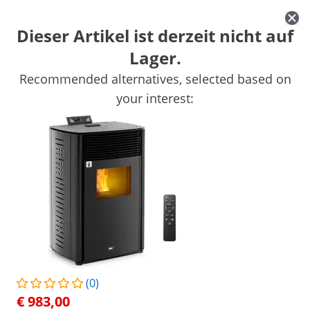
Dieser Artikel ist derzeit nicht auf
Lager.
Auto
Werkstatteinrichtung
Schweißgeräte
Elektrowerkzeuge
Recommended alternatives, selected based on
Handwerkzeuge
Produktion
Vakuumierer
Frequenzumwandl
your interest:
Sichern Sie sich Top-Rabatte für Ihr
Jetzt
Unternehmen
sparen
/
expondo
/
Werkstatt & Werkzeuge
/
Werkstattei
(6) Bewertungen
|
Artikelnummer:
EX10062359
Modell:
MSW-PLT-9
Pelletofen - 9 kW - für 50–225 m³ - 5
Stufen - Timer
(0)
1/9
€ 983,00