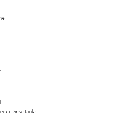
rne
.
1
n von Dieseltanks.