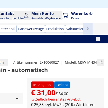
Kontakt
Mein Konto
Warenkorb
rauchen Sie Hilfe?
Anmelden/Registrieren
Kasse
Löttechnik
Handwerkzeuge
Produktion
Vakuumierer
Frequenzu
en
|
Artikelnummer:
EX10060827
Modell:
MSW-MN34
min - automatisch
Im Angebot
Beliebt
€ 31,00
€ 34,00
Zeitlich begrenztes Angebot
€ 25,83 zzgl. MwSt. (20%)
Wir bieten