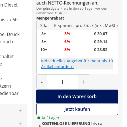
auch NETTO-Rechnungen an.
n Diesel,
Der günstigste Preis in den 30 Tagen vor dem
Rabatt war: € 34,00
Mengenrabatt
is zu 60
Stk.
Ersparnis
pro Stück (inkl. MwSt.)
3+
3%
€ 30,07
 bei Druck
n nach
5+
6%
€ 29,14
10+
8%
€ 28,52
chaltet
Individuelles Angebot für mehr als 10
e
Artikel anfordern
Menge
z –
-
+
tzern
bedienbar
In den Warenkorb
Jetzt kaufen
Auf Lager
KOSTENLOSE LIEFERUNG
bis ca.