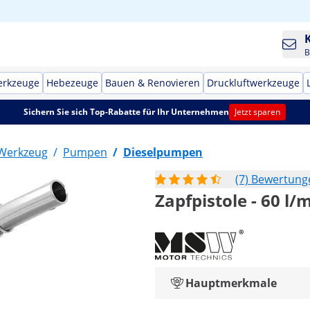
B
erkzeuge
Hebezeuge
Bauen & Renovieren
Druckluftwerkzeuge
Sichern Sie sich Top-Rabatte für Ihr Unternehmen
Jetzt sparen
-Werkzeug
/
Pumpen
/
Dieselpumpen
(7) Bewertung
Zapfpistole - 60 l/
Hauptmerkmale