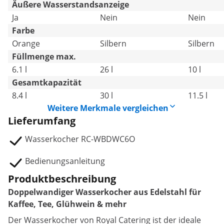
Äußere Wasserstandsanzeige
Ja
Nein
Nein
Farbe
Orange
Silbern
Silbern
Füllmenge max.
6.1 l
26 l
10 l
Gesamtkapazität
8.4 l
30 l
11.5 l
Weitere Merkmale vergleichen
Lieferumfang
Wasserkocher RC-WBDWC6O
Bedienungsanleitung
Produktbeschreibung
Doppelwandiger Wasserkocher aus Edelstahl für
Kaffee, Tee, Glühwein & mehr
Der Wasserkocher von Royal Catering ist der ideale