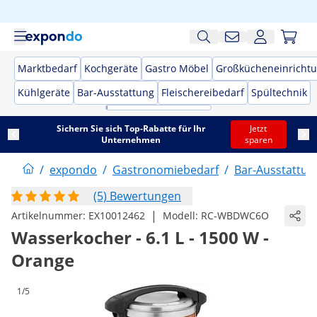
Marktbedarf
Kochgeräte
Gastro Möbel
Großkücheneinricht
Kühlgeräte
Bar-Ausstattung
Fleischereibedarf
Spültechnik
Sichern Sie sich Top-Rabatte für Ihr
Jetzt
Unternehmen
sparen
/
expondo
/
Gastronomiebedarf
/
Bar-Ausstattun
(5) Bewertungen
|
Artikelnummer:
EX10012462
Modell:
RC-WBDWC6O
Wasserkocher - 6.1 L - 1500 W -
Orange
1/5