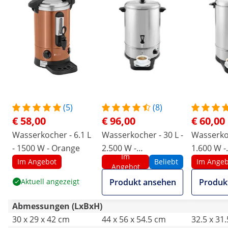
(5)
(8)
€ 58,00
€ 96,00
€ 60,00
Wasserkocher - 6.1 L
Wasserkocher - 30 L -
Wasserkoc
- 1500 W - Orange
2.500 W -
1.600 W -
Im
Abtropfschale
Abtropfs
Im Angebot
Beliebt
Im Angeb
Angebot
Aktuell angezeigt
Produkt ansehen
Produk
Abmessungen (LxBxH)
30 x 29 x 42 cm
44 x 56 x 54.5 cm
32.5 x 31