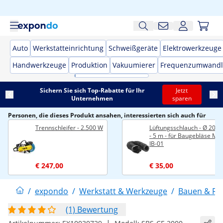
Auto
Werkstatteinrichtung
Schweißgeräte
Elektrowerkzeuge
Handwerkzeuge
Produktion
Vakuumierer
Frequenzumwandl
Sichern Sie sich Top-Rabatte für Ihr
Jetzt
Unternehmen
sparen
Personen, die dieses Produkt ansahen, interessierten sich auch für
Trennschleifer - 2.500 W
Lüftungsschlauch - Ø 200
- 5 m - für Baugebläse MS
IB-01
€ 247,00
€ 35,00
/
expondo
/
Werkstatt & Werkzeuge
/
Bauen & Re
(1) Bewertung