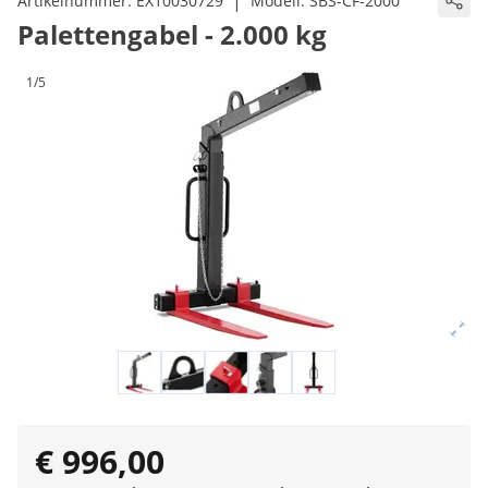
|
Artikelnummer:
EX10030729
Modell:
SBS-CF-2000
Palettengabel - 2.000 kg
1/5
€ 996,00