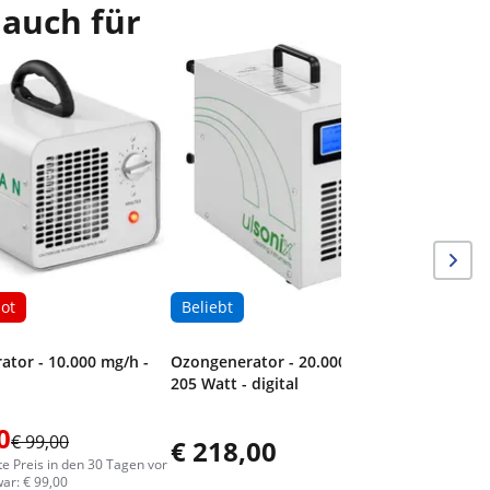
 auch für
ot
Beliebt
tor - 10.000 mg/h -
Ozongenerator - 20.000 mg/h -
205 Watt - digital
0
€ 99,00
€ 218,00
te Preis in den 30 Tagen vor
ar: € 99,00