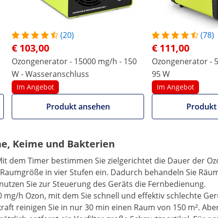
(20)
(78)
enerator von ulsonix
€ 103,00
€ 111,00
äumen bis 1200 m² effektiv neutralisieren? Dann nutzen
Ozongenerator - 15000 mg/h - 150
Ozongenerator - 5
n ulsonix! Ob muffige Räume infolge von
W - Wasseranschluss
95 W
n Fahrzeugen, mit dem Ozongenerator bekommen Sie
Im Angebot
Im Angebot
Das Ozongerät bietet eine umfassende Lösung, die Sie in
Produkt ansehen
Produkt
ei es in der Hotellerie, in Kfz-Werkstätten oder in Abfall-
und schädliche Bakterien effektiv mit einer
he, Keime und Bakterien
 dem Timer bestimmen Sie zielgerichtet die Dauer der Ozon
Raumgröße in vier Stufen ein. Dadurch behandeln Sie Räume
nutzen Sie zur Steuerung des Geräts die Fernbedienung.
 mg/h Ozon, mit dem Sie schnell und effektiv schlechte Ge
kraft reinigen Sie in nur 30 min einen Raum von 150 m². Ab