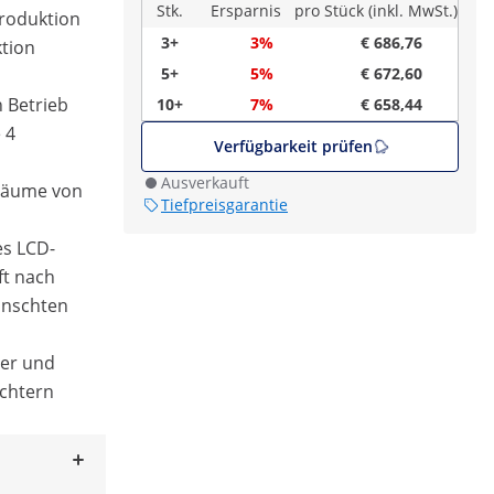
Stk.
Ersparnis
pro Stück (inkl. MwSt.)
produktion
3+
3%
€ 686,76
ktion
5+
5%
€ 672,60
h Betrieb
10+
7%
€ 658,44
 4
Verfügbarkeit prüfen
Ausverkauft
 Räume von
Tiefpreisgarantie
es LCD-
ft nach
nschten
der und
ichtern