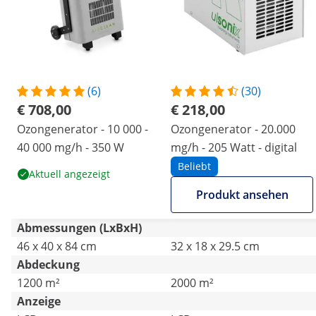
(6)
(30)
€ 708,00
€ 218,00
Ozongenerator - 10 000 -
Ozongenerator - 20.000
40 000 mg/h - 350 W
mg/h - 205 Watt - digital
Beliebt
Aktuell angezeigt
Produkt ansehen
Abmessungen (LxBxH)
46 x 40 x 84 cm
32 x 18 x 29.5 cm
Abdeckung
1200 m²
2000 m²
Anzeige