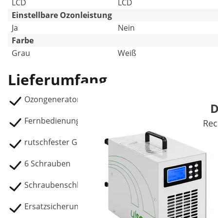
LCD
LCD
Einstellbare Ozonleistung
Ja
Nein
Farbe
Grau
Weiß
Lieferumfang
Ozongenerator AIRCLEAN 40G
D
Fernbedienung
Rec
rutschfester Griff
6 Schrauben
Schraubenschlüssel
Ersatzsicherung