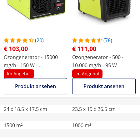
(20)
(78)
€ 103,00
€ 111,00
Ozongenerator - 15000
Ozongenerator - 500 -
mg/h - 150 W -
10.000 mg/h - 95 W
Wasseranschluss
Im Angebot
Im Angebot
Produkt ansehen
Produkt ansehen
24 x 18.5 x 17.5 cm
23.5 x 19 x 26.5 cm
1500 m²
1000 m²