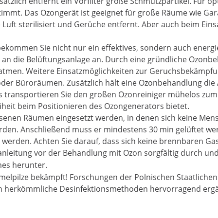
ätzlich entfernt ein Vorfilter große Schmutzpartikel. Für o
immt. Das Ozongerät ist geeignet für große Räume wie Gara
ie Luft sterilisiert und Gerüche entfernt. Aber auch beim 
ekommen Sie nicht nur ein effektives, sondern auch energieef
t an die Belüftungsanlage an. Durch eine gründliche Ozonb
hatmen. Weitere Einsatzmöglichkeiten zur Geruchsbekämpfung
der Büroräumen. Zusätzlich hält eine Ozonbehandlung die A
fs transportieren Sie den großen Ozonreiniger mühelos zum 
heit beim Positionieren des Ozongenerators bietet.
ssenen Räumen eingesetzt werden, in denen sich keine Mens
erden. Anschließend muss er mindestens 30 min gelüftet we
werden. Achten Sie darauf, dass sich keine brennbaren Gas
anleitung vor der Behandlung mit Ozon sorgfältig durch und
mes herunter.
melpilze bekämpft! Forschungen der Polnischen Staatlichen 
n herkömmliche Desinfektionsmethoden hervorragend ergä