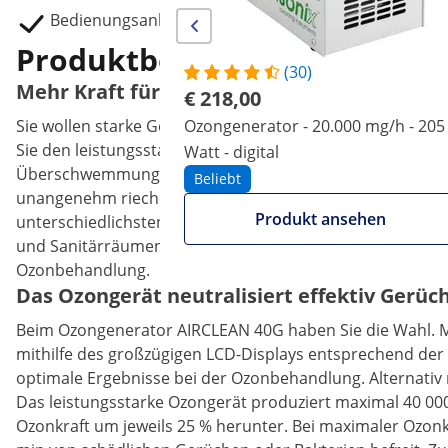
Bedienungsanleitung
Produktbeschreibung
(30)
Mehr Kraft für große Räume mit dem Ozong
€ 218,00
Sie wollen starke Geruchsbelastungen in großflächigen R
Ozongenerator - 20.000 mg/h - 205
Sie den leistungsstarken Ozongenerator AIRCLEAN 40G vo
Watt - digital
Überschwemmungen oder Zigaretten- bzw. Tiergeruch i
Beliebt
unangenehm riechende Umgebungen wieder in den Griff. 
Produkt ansehen
unterschiedlichsten Bereichen und Raumgrößen einsetzen, s
und Sanitärräumen – überall bekämpfen Sie üblen Geruch 
Ozonbehandlung.
Das Ozongerät neutralisiert effektiv Gerüc
Beim Ozongenerator AIRCLEAN 40G haben Sie die Wahl. Mit
mithilfe des großzügigen LCD-Displays entsprechend der 
optimale Ergebnisse bei der Ozonbehandlung. Alternativ 
Das leistungsstarke Ozongerät produziert maximal 40 000
Ozonkraft um jeweils 25 % herunter. Bei maximaler Ozon