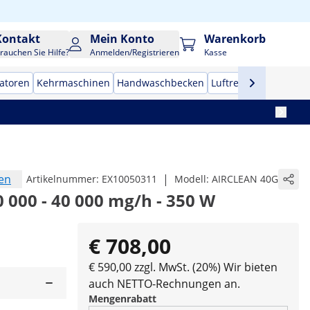
Kontakt
Mein Konto
Warenkorb
rauchen Sie Hilfe?
Anmelden/Registrieren
Kasse
zatoren
Kehrmaschinen
Handwaschbecken
Luftreiniger
Profi-H
en
|
Artikelnummer:
EX10050311
Modell:
AIRCLEAN 40G
 000 - 40 000 mg/h - 350 W
€ 708,00
€ 590,00 zzgl. MwSt. (20%)
Wir bieten
auch NETTO-Rechnungen an.
Mengenrabatt