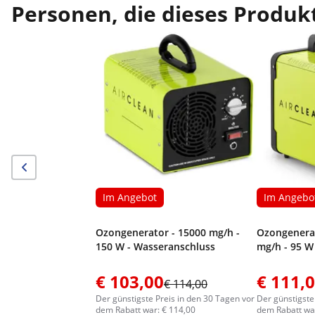
Personen, die dieses Produkt
Im Angebot
Im Angebo
Ozongenerator - 15000 mg/h -
Ozongenerat
150 W - Wasseranschluss
mg/h - 95 W
€ 103,00
€ 111,
€ 114,00
Der günstigste Preis in den 30 Tagen vor
Der günstigste
dem Rabatt war: € 114,00
dem Rabatt war