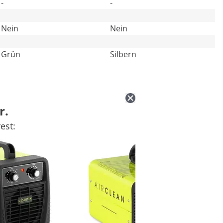
-
-
Nein
Nein
Grün
Silbern
r.
est: