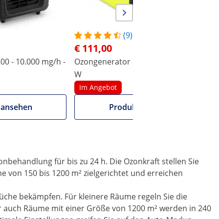
(9)
€ 111,00
00 - 10.000 mg/h -
Ozongenerator - 10.000 mg/h - 100
O
W
Im Angebot
 ansehen
Produkt ansehen
behandlung für bis zu 24 h. Die Ozonkraft stellen Sie
 von 150 bis 1200 m² zielgerichtet und erreichen
rüche bekämpfen. Für kleinere Räume regeln Sie die
er auch Räume mit einer Größe von 1200 m² werden in 240