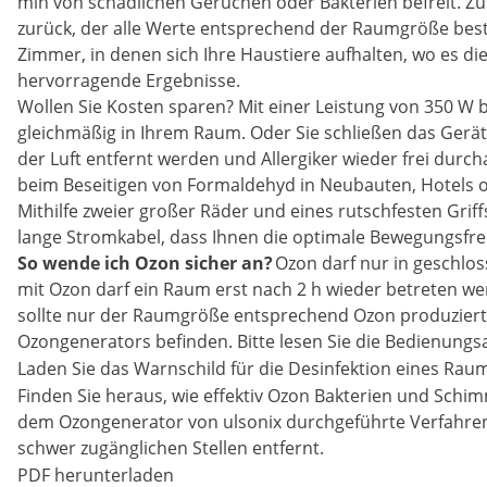
min von schädlichen Gerüchen oder Bakterien befreit. Zus
zurück, der alle Werte entsprechend der Raumgröße best
Zimmer, in denen sich Ihre Haustiere aufhalten, wo es d
hervorragende Ergebnisse.
Wollen Sie Kosten sparen? Mit einer Leistung von 350 W b
gleichmäßig in Ihrem Raum. Oder Sie schließen das Gerä
der Luft entfernt werden und Allergiker wieder frei durc
beim Beseitigen von Formaldehyd in Neubauten, Hotels o
Mithilfe zweier großer Räder und eines rutschfesten Grif
lange Stromkabel, dass Ihnen die optimale Bewegungsfrei
So wende ich Ozon sicher an?
Ozon darf nur in geschlo
mit Ozon darf ein Raum erst nach 2 h wieder betreten w
sollte nur der Raumgröße entsprechend Ozon produziert 
Ozongenerators befinden. Bitte lesen Sie die Bedienungs
Laden Sie das Warnschild für die Desinfektion eines Rau
Finden Sie heraus, wie effektiv Ozon Bakterien und Schim
dem Ozongenerator von ulsonix durchgeführte Verfahre
schwer zugänglichen Stellen entfernt.
PDF herunterladen