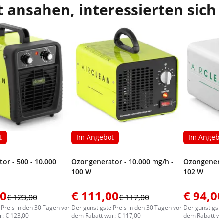
 ansahen, interessierten sich
t
Im Angebot
Im Angeb
or - 500 - 10.000
Ozongenerator - 10.000 mg/h -
Ozongenera
100 W
102 W
00
€ 111,00
€ 94,0
€ 123,00
€ 117,00
 Preis in den 30 Tagen vor
Der günstigste Preis in den 30 Tagen vor
Der günstigs
: € 123,00
dem Rabatt war: € 117,00
dem Rabatt w