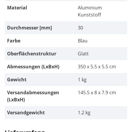
Material
Aluminium
Kunststoff
Durchmesser [mm]
30
Farbe
Blau
Oberflächenstruktur
Glatt
Abmessungen (LxBxH)
350 x 5.5 x 5.5 cm
Gewicht
1 kg
Versandabmessungen
145.5 x 8 x 7.9 cm
(LxBxH)
Versandgewicht
1.2 kg