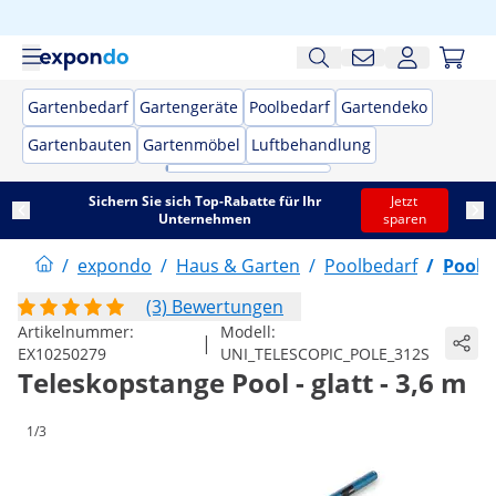
Gartenbedarf
Gartengeräte
Poolbedarf
Gartendeko
Gartenbauten
Gartenmöbel
Luftbehandlung
Sichern Sie sich Top-Rabatte für Ihr
Jetzt
Unternehmen
sparen
/
expondo
/
Haus & Garten
/
Poolbedarf
/
Poolr
(3) Bewertungen
Artikelnummer:
Modell:
|
EX10250279
UNI_TELESCOPIC_POLE_312S
Teleskopstange Pool - glatt - 3,6 m
1/3