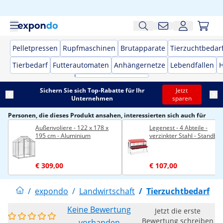
Pelletpressen
Rupfmaschinen
Brutapparate
Tierzuchtbedar
Tierbedarf
Futterautomaten
Anhängernetze
Lebendfallen
H
Sichern Sie sich Top-Rabatte für Ihr
Jetzt
Unternehmen
sparen
Personen, die dieses Produkt ansahen, interessierten sich auch für
Außenvoliere - 122 x 178 x
Legenest - 4 Abteile -
195 cm - Aluminium
verzinkter Stahl - Standbe
€ 309,00
€ 107,00
/
expondo
/
Landwirtschaft
/
Tierzuchtbedarf
Keine Bewertung
Jetzt die erste
Bewertung schreiben
vorhanden