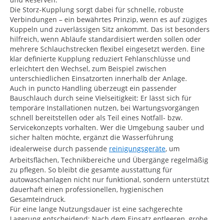
Die Storz-Kupplung sorgt dabei für schnelle, robuste
Verbindungen – ein bewährtes Prinzip, wenn es auf zügiges
Kuppeln und zuverlässigen Sitz ankommt. Das ist besonders
hilfreich, wenn Abläufe standardisiert werden sollen oder
mehrere Schlauchstrecken flexibel eingesetzt werden. Eine
klar definierte Kupplung reduziert Fehlanschlüsse und
erleichtert den Wechsel, zum Beispiel zwischen
unterschiedlichen Einsatzorten innerhalb der Anlage.
Auch in puncto Handling überzeugt ein passender
Bauschlauch durch seine Vielseitigkeit: Er lässt sich für
temporäre Installationen nutzen, bei Wartungsvorgängen
schnell bereitstellen oder als Teil eines Notfall- bzw.
Servicekonzepts vorhalten. Wer die Umgebung sauber und
sicher halten möchte, ergänzt die Wasserführung
idealerweise durch passende
reinigungsgeräte
, um
Arbeitsflächen, Technikbereiche und Übergänge regelmäßig
zu pflegen. So bleibt die gesamte ausstattung für
autowaschanlagen nicht nur funktional, sondern unterstützt
dauerhaft einen professionellen, hygienischen
Gesamteindruck.
Für eine lange Nutzungsdauer ist eine sachgerechte
Lagerung entscheidend: Nach dem Einsatz entleeren, grobe