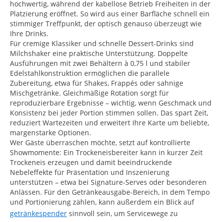
hochwertig, während der kabellose Betrieb Freiheiten in der
Platzierung eröffnet. So wird aus einer Barfläche schnell ein
stimmiger Treffpunkt, der optisch genauso überzeugt wie
Ihre Drinks.
Für cremige Klassiker und schnelle Dessert-Drinks sind
Milchshaker eine praktische Unterstützung. Doppelte
Ausführungen mit zwei Behältern à 0,75 l und stabiler
Edelstahlkonstruktion ermöglichen die parallele
Zubereitung, etwa für Shakes, Frappés oder sahnige
Mischgetränke. Gleichmäßige Rotation sorgt für
reproduzierbare Ergebnisse – wichtig, wenn Geschmack und
Konsistenz bei jeder Portion stimmen sollen. Das spart Zeit,
reduziert Wartezeiten und erweitert Ihre Karte um beliebte,
margenstarke Optionen.
Wer Gäste überraschen möchte, setzt auf kontrollierte
Showmomente: Ein Trockeneisbereiter kann in kurzer Zeit
Trockeneis erzeugen und damit beeindruckende
Nebeleffekte für Präsentation und Inszenierung
unterstützen – etwa bei Signature-Serves oder besonderen
Anlässen. Für den Getränkeausgabe-Bereich, in dem Tempo
und Portionierung zählen, kann außerdem ein Blick auf
getränkespender
sinnvoll sein, um Servicewege zu