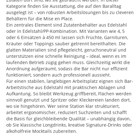
Kategorie finden Sie Ausstattung, die auf den Baralltag
ausgelegt ist – von robusten Arbeitslösungen bis zu cleveren
Behältern für die Mise en Place.
Ein zentrales Element sind Zutatenbehälter aus Edelstahl
oder in Edelstahl/PP-Kombination. Mit Varianten wie 4, 5
oder 6 Einsätzen à 450 ml lassen sich Früchte, Garnituren,
Kräuter oder Toppings sauber getrennt bereithalten. Die
glatten Materialien sind pflegeleicht, geruchsneutral und
unterstützen eine schnelle Reinigung – ideal, wenn es im
laufenden Betrieb zügig gehen muss. Gleichzeitig wirkt die
Anordnung aufgeräumt, sodass die Bar nicht nur effizient
funktioniert, sondern auch professionell aussieht.
Für einen stabilen, langlebigen Arbeitsplatz eignen sich Bar-
Arbeitstische aus Edelstahl mit praktischen Ablagen und
Aufkantung. So bleibt Werkzeug griffbereit, Flächen werden
sinnvoll genutzt und Spritzer oder Kleckereien landen dort,
wo sie hingehören. Wer seine Station klar strukturiert,
arbeitet ergonomischer, reduziert Suchzeiten und schafft
die Basis für gleichbleibende Qualität – unabhängig davon,
ob Sie klassische Longdrinks, kreative Signature-Drinks oder
alkoholfreie Mocktails zubereiten.