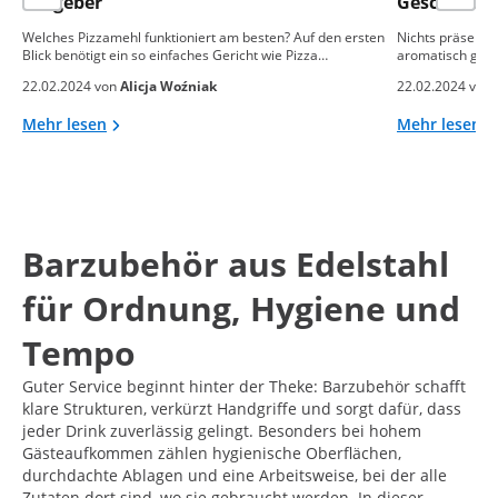
Ratgeber
Geschmack 
Welches Pizzamehl funktioniert am besten? Auf den ersten
Nichts präsentie
Blick benötigt ein so einfaches Gericht wie Pizza…
aromatisch gebac
22.02.2024 von
Alicja Woźniak
22.02.2024 von
Mehr lesen
Mehr lesen
Barzubehör aus Edelstahl
für Ordnung, Hygiene und
Tempo
Guter Service beginnt hinter der Theke: Barzubehör schafft
klare Strukturen, verkürzt Handgriffe und sorgt dafür, dass
jeder Drink zuverlässig gelingt. Besonders bei hohem
Gästeaufkommen zählen hygienische Oberflächen,
durchdachte Ablagen und eine Arbeitsweise, bei der alle
Zutaten dort sind, wo sie gebraucht werden. In dieser