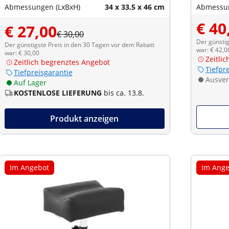
Abmessungen (LxBxH)
34 x 33.5 x 46 cm
Abmessun
€ 40
€ 27,00
€ 30,00
Der günstig
Der günstigste Preis in den 30 Tagen vor dem Rabatt
war: € 42,0
war: € 30,00
Zeitli
Zeitlich begrenztes Angebot
Tiefpr
Tiefpreisgarantie
Ausver
Auf Lager
KOSTENLOSE LIEFERUNG
bis ca. 13.8.
Produkt anzeigen
Im Angebot
Im Ange