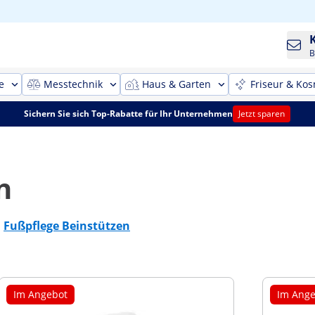
B
e
Messtechnik
Haus & Garten
Friseur & Kos
Sichern Sie sich Top-Rabatte für Ihr Unternehmen
Jetzt sparen
n
Fußpflege Beinstützen
Im Angebot
Im Ange