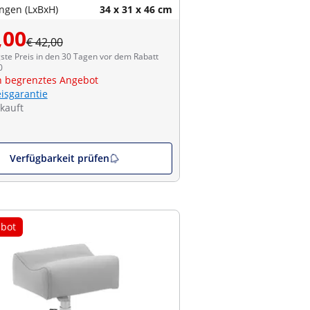
gen (LxBxH)
34 x 31 x 46 cm
,00
€ 42,00
ste Preis in den 30 Tagen vor dem Rabatt
0
ch begrenztes Angebot
eisgarantie
kauft
Verfügbarkeit prüfen
bot