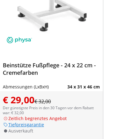
Beinstütze Fußpflege - 24 x 22 cm -
Creme­far­ben
Abmessungen (LxBxH)
34 x 31 x 46 cm
€ 29,00
€ 32,00
Der günstigste Preis in den 30 Tagen vor dem Rabatt
war: € 32,00
Zeitlich begrenztes Angebot
Tiefpreisgarantie
Ausverkauft