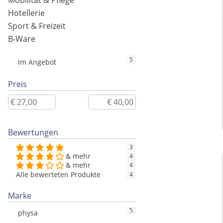
Mobilität & Pflege
Hotellerie
Sport & Freizeit
B-Ware
5
Im Angebot
Preis
Bewertungen
3
& mehr
4
& mehr
4
Alle bewerteten Produkte
4
Marke
5
physa