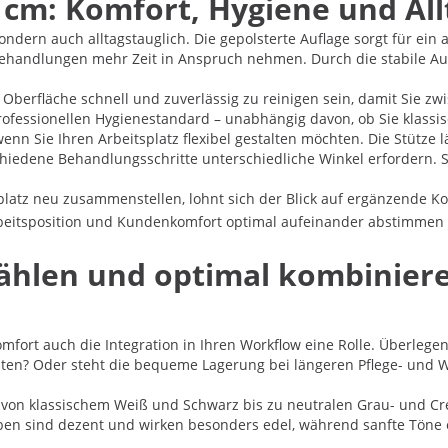
 cm: Komfort, Hygiene und All
sondern auch alltagstauglich. Die gepolsterte Auflage sorgt für ei
handlungen mehr Zeit in Anspruch nehmen. Durch die stabile Aufl
berfläche schnell und zuverlässig zu reinigen sein, damit Sie zwis
ofessionellen Hygienestandard – unabhängig davon, ob Sie klassis
 Sie Ihren Arbeitsplatz flexibel gestalten möchten. Die Stütze lä
hiedene Behandlungsschritte unterschiedliche Winkel erfordern. So 
latz neu zusammenstellen, lohnt sich der Blick auf ergänzende K
Arbeitsposition und Kundenkomfort optimal aufeinander abstimmen 
ählen und optimal kombiniere
fort auch die Integration in Ihren Workflow eine Rolle. Überlege
rbeiten? Oder steht die bequeme Lagerung bei längeren Pflege- un
 von klassischem Weiß und Schwarz bis zu neutralen Grau- und Cr
Farben sind dezent und wirken besonders edel, während sanfte Tön