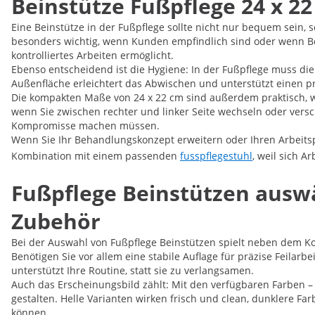
Beinstütze Fußpflege 24 x 22
Eine Beinstütze in der Fußpflege sollte nicht nur bequem sein, 
besonders wichtig, wenn Kunden empfindlich sind oder wenn Be
kontrolliertes Arbeiten ermöglicht.
Ebenso entscheidend ist die Hygiene: In der Fußpflege muss die O
Außenfläche erleichtert das Abwischen und unterstützt einen pr
Die kompakten Maße von 24 x 22 cm sind außerdem praktisch, wenn
wenn Sie zwischen rechter und linker Seite wechseln oder versc
Kompromisse machen müssen.
Wenn Sie Ihr Behandlungskonzept erweitern oder Ihren Arbeitsp
Kombination mit einem passenden
fusspflegestuhl
, weil sich 
Fußpflege Beinstützen ausw
Zubehör
Bei der Auswahl von Fußpflege Beinstützen spielt neben dem Kom
Benötigen Sie vor allem eine stabile Auflage für präzise Feila
unterstützt Ihre Routine, statt sie zu verlangsamen.
Auch das Erscheinungsbild zählt: Mit den verfügbaren Farben –
gestalten. Helle Varianten wirken frisch und clean, dunklere 
können.