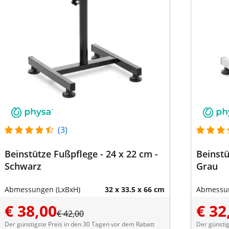
(3)
Beinstütze Fußpflege - 24 x 22 cm -
Beinstü
Schwarz
Grau
Abmessungen (LxBxH)
32 x 33.5 x 66 cm
Abmessun
€ 38,00
€ 32
€ 42,00
Der günstigste Preis in den 30 Tagen vor dem Rabatt
Der günstig