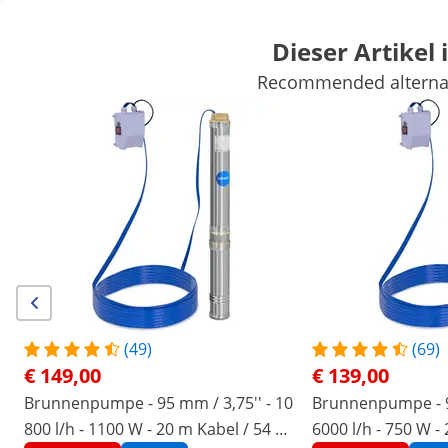
Dieser Artikel 
Recommended alternati
Gartenbedarf
Gartengeräte
Poolbedarf
Gartendeko
Gartenbauten
Gartenmöbel
Luftbehandlung
Sichern Sie sich Top-Rabatte für Ihr
Jetzt
Unternehmen
sparen
/
expondo
/
Haus & Garten
/
Gartenbedarf
/
Gar
(45) Bewertungen
|
Artikelnummer:
EX10060178
Modell:
MSW-SPP32-025
Brunnenpumpe - 70 mm / 2,75'' -
(49)
(69)
3800 l/h - 250 W - 20 m Kabel / 28
€ 149,00
€ 139,00
m Förderhöhe - Edelstahl
Brunnenpumpe - 95 mm / 3,75'' - 10
Brunnenpumpe - 95
800 l/h - 1100 W - 20 m Kabel / 54 m
6000 l/h - 750 W -
1/5