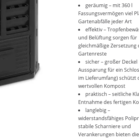
geräumig – mit 360 l
Fassungsvermögen viel Pla
Gartenabfälle jeder Art
effektiv – Tropfenbew
und Belüftung sorgen für
gleichmäßige Zersetzung 
Gartenreste
sicher – großer Deckel
Aussparung für ein Schlos
im Lieferumfang) schützt
wertvollen Kompost
praktisch – seitliche K
Entnahme des fertigen K
langlebig –
widerstandsfähiges Polip
stabile Scharniere und
Verankerungen bieten die