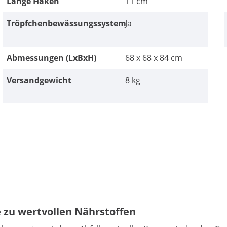
Länge Haken
11 cm
Tröpfchenbewässungssystem
Ja
Abmessungen (LxBxH)
68 x 68 x 84 cm
Versandgewicht
8 kg
zu wertvollen Nährstoffen