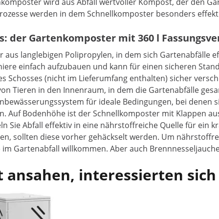
enkomposter wird aus Abfall wertvoller Kompost, der den Ga
rozesse werden in dem Schnellkomposter besonders effektiv
ss: der Gartenkomposter mit 360 l Fassungsv
us langlebigen Polipropylen, in dem sich Gartenabfälle eff
iere einfach aufzubauen und kann für einen sicheren Stand
nes Schosses (nicht im Lieferumfang enthalten) sicher versc
on Tieren in den Innenraum, in dem die Gartenabfälle gesa
enbewässerungssystem für ideale Bedingungen, bei denen si
. Auf Bodenhöhe ist der Schnellkomposter mit Klappen ausg
e Abfall effektiv in eine nährstoffreiche Quelle für ein k
, sollten diese vorher gehäckselt werden. Um nährstoffreic
e im Gartenabfall willkommen. Aber auch Brennnesseljauche 
 ansahen, interessierten sich