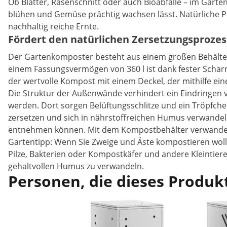
Ob Blätter, Rasenschnitt oder auch Bioabfälle – im Gart
blühen und Gemüse prächtig wachsen lässt. Natürliche P
nachhaltig reiche Ernte.
Fördert den natürlichen Zersetzungsproze
Der Gartenkomposter besteht aus einem großen Behälter a
einem Fassungsvermögen von 360 l ist dank fester Scharn
der wertvolle Kompost mit einem Deckel, der mithilfe ei
Die Struktur der Außenwände verhindert ein Eindringen v
werden. Dort sorgen Belüftungsschlitze und ein Tröpfch
zersetzen und sich in nährstoffreichen Humus verwandeln
entnehmen können. Mit dem Kompostbehälter verwandeln Si
Gartentipp: Wenn Sie Zweige und Äste kompostieren wollen
Pilze, Bakterien oder Kompostkäfer und andere Kleintier
gehaltvollen Humus zu verwandeln.
Personen, die dieses Produkt