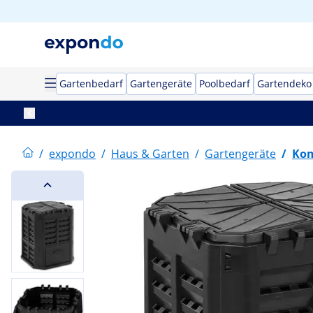
Gartenbedarf
Gartengeräte
Poolbedarf
Gartendeko
/
expondo
/
Haus & Garten
/
Gartengeräte
/
Kom