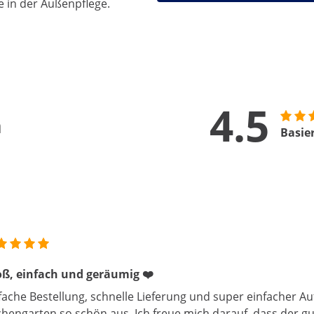
e in der Außenpflege.
4.5
n
Basie
ß, einfach und geräumig ❤️
fache Bestellung, schnelle Lieferung und super einfacher Au
hengarten so schön aus. Ich freue mich darauf, dass der