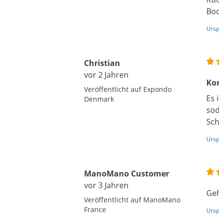
Bod
Ursp
Christian
vor 2 Jahren
Ko
Veröffentlicht auf Expondo
Es 
Denmark
sod
Sch
Ursp
ManoMano Customer
vor 3 Jahren
Geh
Veröffentlicht auf ManoMano
France
Ursp