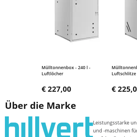
Mülltonnenbox - 240 l -
Mülltonnenb
Luftlöcher
Luftschlitze
€ 227,00
€ 225,
Über die Marke
Leistungsstarke un
und -maschinen fü