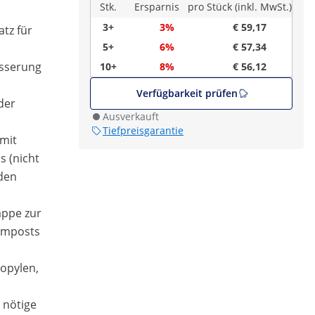
Stk.
Ersparnis
pro Stück (inkl. MwSt.)
3+
3%
€ 59,17
tz für
5+
6%
€ 57,34
ässerung
10+
8%
€ 56,12
Verfügbarkeit prüfen
der
Ausverkauft
Tiefpreisgarantie
 mit
s (nicht
 den
lappe zur
omposts
ropylen,
 nötige