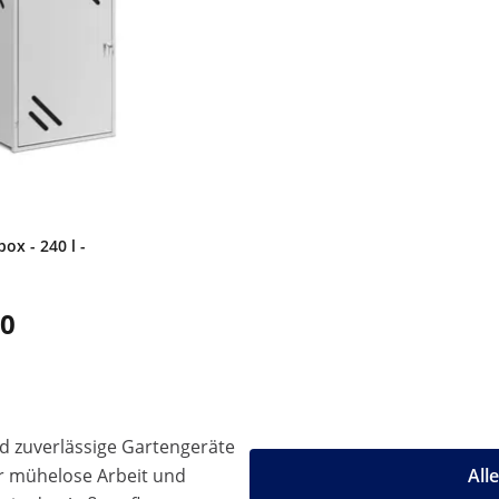
ox - 240 l -
00
d zuverlässige Gartengeräte
r mühelose Arbeit und
All