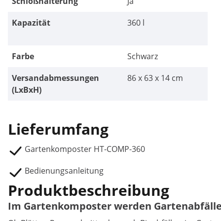
Schloßhalterung
Ja
Kapazität
360 l
Farbe
Schwarz
Versandabmessungen
86 x 63 x 14 cm
(LxBxH)
Lieferumfang
Gartenkomposter HT-COMP-360
Bedienungsanleitung
Produktbeschreibung
Im Gartenkomposter werden Gartenabfälle 