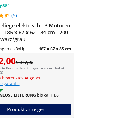
(5)
liege elektrisch - 3 Motoren
 - 185 x 67 x 62 - 84 cm - 200
hwarz/grau
gen (LxBxH)
187 x 67 x 85 cm
2,00
€ 847,00
ste Preis in den 30 Tagen vor dem Rabatt
00
ch begrenztes Angebot
eisgarantie
ger
NLOSE LIEFERUNG
bis ca. 14.8.
Produkt anzeigen