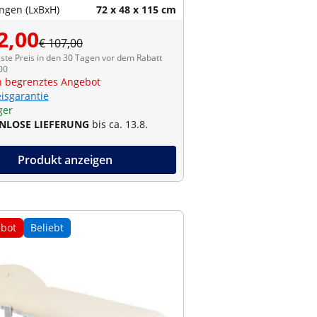
gen (LxBxH)
72 x 48 x 115 cm
2,00
€ 107,00
ste Preis in den 30 Tagen vor dem Rabatt
00
ch begrenztes Angebot
eisgarantie
ger
NLOSE LIEFERUNG
bis ca. 13.8.
Produkt anzeigen
bot
Beliebt