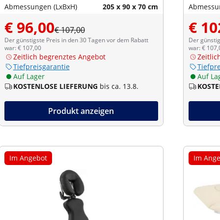
Abmessungen (LxBxH)
205 x 90 x 70 cm
Abmessun
€ 96,00
€ 10
€ 107,00
Der günstigste Preis in den 30 Tagen vor dem Rabatt
Der günstig
war: € 107,00
war: € 107,
Zeitlich begrenztes Angebot
Zeitli
Tiefpreisgarantie
Tiefpr
Auf Lager
Auf La
KOSTENLOSE LIEFERUNG
bis ca. 13.8.
KOSTE
Produkt anzeigen
Im Angebot
Im Ange