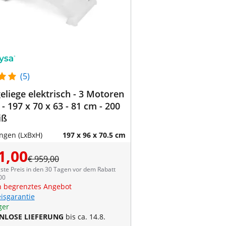
(5)
liege elektrisch - 3 Motoren
 - 197 x 70 x 63 - 81 cm - 200
iß
gen (LxBxH)
197 x 96 x 70.5 cm
1,00
€ 959,00
ste Preis in den 30 Tagen vor dem Rabatt
00
ch begrenztes Angebot
eisgarantie
ger
NLOSE LIEFERUNG
bis ca. 14.8.