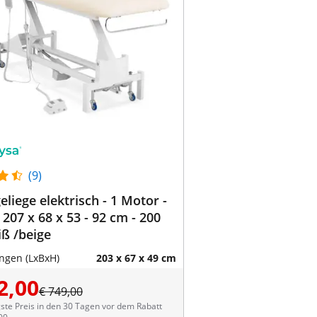
(9)
liege elektrisch - 1 Motor -
 207 x 68 x 53 - 92 cm - 200
iß /beige
gen (LxBxH)
203 x 67 x 49 cm
2,00
€ 749,00
ste Preis in den 30 Tagen vor dem Rabatt