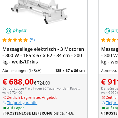
(5)
Massageliege elektrisch - 3 Motoren
Massage
- 300 W - 185 x 67 x 62 - 84 cm - 200
- 300 W
kg - weiß/türkis
kg - we
Abmessungen (LxBxH)
185 x 67 x 86 cm
Abmessun
€ 688,00
€ 91
€ 724,00
Der günstigste Preis in den 30 Tagen vor dem Rabatt
Der günstig
war: € 724,00
war: € 959,
Zeitlich begrenztes Angebot
Zeitli
Tiefpreisgarantie
Tiefpr
Auf Lager
Auf La
KOSTENLOSE LIEFERUNG
bis ca. 14.8.
KOSTE