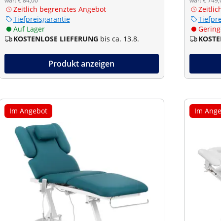
war: € 84,00
war: € 749,
Zeitlich begrenztes Angebot
Zeitli
Tiefpreisgarantie
Tiefpr
Auf Lager
Gering
KOSTENLOSE LIEFERUNG
bis ca. 13.8.
KOSTE
Produkt anzeigen
Im Angebot
Im Ange