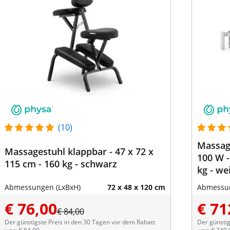
(10)
Massage
Massagestuhl klappbar - 47 x 72 x
100 W -
115 cm - 160 kg - schwarz
kg - we
Abmessungen (LxBxH)
72 x 48 x 120 cm
Abmessun
€ 76,00
€ 71
€ 84,00
Der günstigste Preis in den 30 Tagen vor dem Rabatt
Der günstig