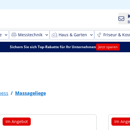
B
e
Messtechnik
Haus & Garten
Friseur & Kos
Sichern Sie sich Top-Rabatte für Ihr Unternehmen
Jetzt sparen
ness
/
Massageliege
Im Angebot
Im Ange