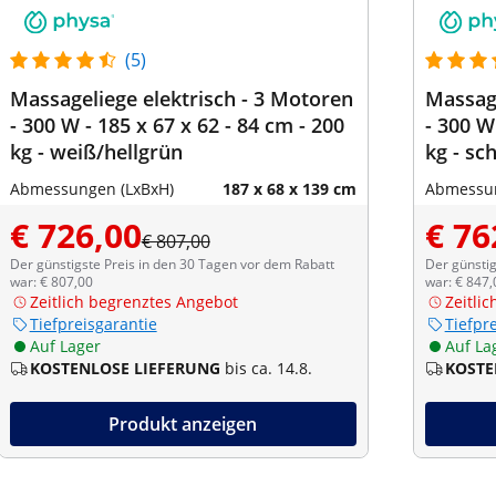
(5)
Massageliege elektrisch - 3 Motoren
Massage
- 300 W - 185 x 67 x 62 - 84 cm - 200
- 300 W
kg - weiß/hellgrün
kg - sc
Abmessungen (LxBxH)
187 x 68 x 139 cm
Abmessun
€ 726,00
€ 76
€ 807,00
Der günstigste Preis in den 30 Tagen vor dem Rabatt
Der günstig
war: € 807,00
war: € 847,
Zeitlich begrenztes Angebot
Zeitli
Tiefpreisgarantie
Tiefpr
Auf Lager
Auf La
KOSTENLOSE LIEFERUNG
bis ca. 14.8.
KOSTE
Produkt anzeigen