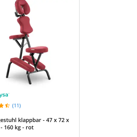
(11)
stuhl klappbar - 47 x 72 x
- 160 kg - rot