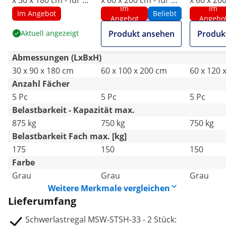
x 30 x 180 cm - für 5 x
x 60 x 200 cm - für 5 x
x 60 x 200
Im
Im
175 kg - Grau - 2 Stk.
150 kg - Grau
150 kg - 
Im Angebot
Beliebt
Angebot
Angebo
Aktuell angezeigt
Produkt ansehen
Produk
Abmessungen (LxBxH)
30 x 90 x 180 cm
60 x 100 x 200 cm
60 x 120 
Anzahl Fächer
5 Pc
5 Pc
5 Pc
Belastbarkeit - Kapazität max.
875 kg
750 kg
750 kg
Belastbarkeit Fach max. [kg]
175
150
150
Farbe
Grau
Grau
Grau
Weitere Merkmale vergleichen
Lieferumfang
Schwerlastregal MSW-STSH-33 - 2 Stück: