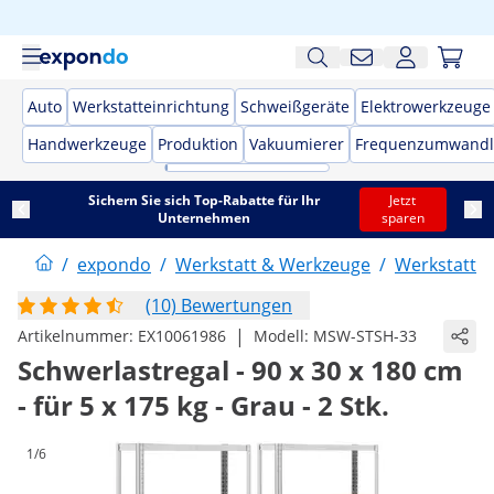
Auto
Werkstatteinrichtung
Schweißgeräte
Elektrowerkzeuge
Handwerkzeuge
Produktion
Vakuumierer
Frequenzumwandl
Sichern Sie sich Top-Rabatte für Ihr
Jetzt
Unternehmen
sparen
/
expondo
/
Werkstatt & Werkzeuge
/
Werkstattei
(10) Bewertungen
|
Artikelnummer:
EX10061986
Modell:
MSW-STSH-33
Schwerlastregal - 90 x 30 x 180 cm
- für 5 x 175 kg - Grau - 2 Stk.
1/6