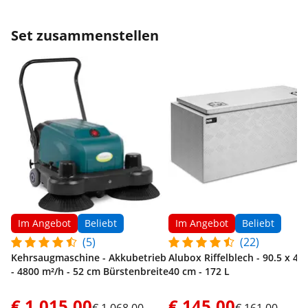
Set zusammenstellen
Im Angebot
Beliebt
Im Angebot
Beliebt
(5)
(22)
Kehrsaugmaschine - Akkubetrieb
Alubox Riffelblech - 90.5 x 44.
- 4800 m²/h - 52 cm Bürstenbreite
40 cm - 172 L
€ 1.015,00
€ 145,00