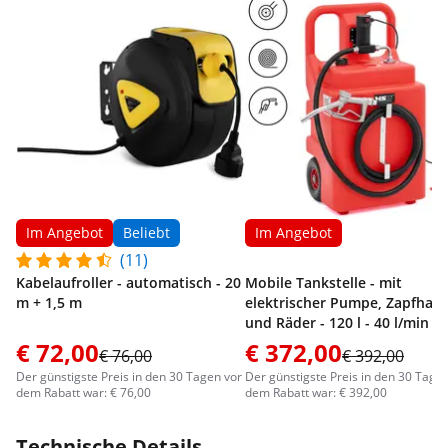
Im Angebot
Beliebt
Im Angebot
(11)
Kabelaufroller - automatisch - 20
Mobile Tankstelle - mit
m + 1,5 m
elektrischer Pumpe, Zapfhah
und Räder - 120 l - 40 l/min
€ 72,00
€ 372,00
€ 76,00
€ 392,00
Der günstigste Preis in den 30 Tagen vor
Der günstigste Preis in den 30 Tage
dem Rabatt war: € 76,00
dem Rabatt war: € 392,00
Technische Details