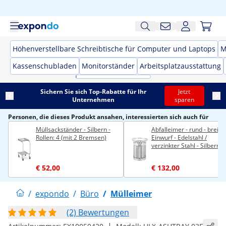
Höhenverstellbare Schreibtische für Computer und Laptops
M
Kassenschubladen
Monitorständer
Arbeitsplatzausstattung
Sichern Sie sich Top-Rabatte für Ihr
Jetzt
Unternehmen
sparen
Personen, die dieses Produkt ansahen, interessierten sich auch für
Müllsackständer - Silbern -
Abfalleimer - rund - breite
Rollen: 4 (mit 2 Bremsen)
Einwurf - Edelstahl /
verzinkter Stahl - Silbern
€ 52,00
€ 132,00
/
expondo
/
Büro
/
Mülleimer
(2) Bewertungen