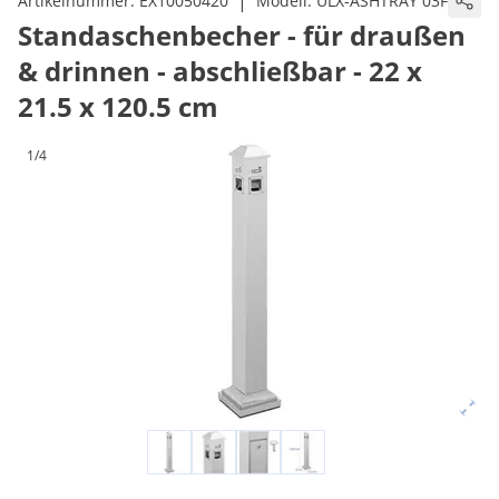
|
Artikelnummer:
EX10050420
Modell:
ULX-ASHTRAY 03F
Standaschenbecher - für draußen
& drinnen - abschließbar - 22 x
21.5 x 120.5 cm
1/4