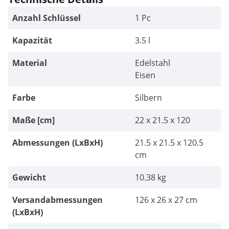
Anzahl Schlüssel
1 Pc
Kapazität
3.5 l
Material
Edelstahl
Eisen
Farbe
Silbern
Maße [cm]
22 x 21.5 x 120
Abmessungen (LxBxH)
21.5 x 21.5 x 120.5
cm
Gewicht
10.38 kg
Versandabmessungen
126 x 26 x 27 cm
(LxBxH)