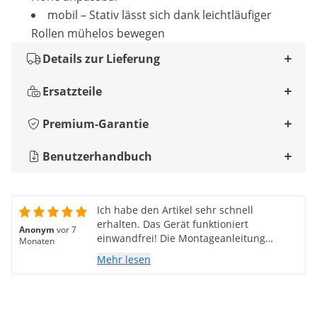
mobil – Stativ lässt sich dank leichtläufiger
Rollen mühelos bewegen
Details zur Lieferung
Ersatzteile
Premium-Garantie
Benutzerhandbuch
Ich habe den Artikel sehr schnell
erhalten. Das Gerät funktioniert
Anonym
vor 7
einwandfrei! Die Montageanleitung
Monaten
befindet sich in der Broschüre. Scannen
Mehr lesen
Sie einfach den QR-Code, um die
Informationen zu erhalten. Ich bin
begeistert von meinem Kauf!