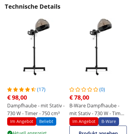
Technische Details
(17)
(0)
€ 98,00
€ 78,00
Dampfhaube - mit Stativ -
B-Ware Dampfhaube -
730 W - Timer - 750 cm³
mit Stativ - 730 W - Timer
- 750 cm³
Im Angebot
Beliebt
Im Angebot
B-Ware
Aktuell angezeigt
Produkt ansehen