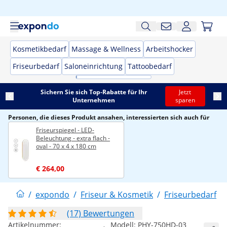
Kosmetikbedarf
Massage & Wellness
Arbeitshocker
Friseurbedarf
Saloneinrichtung
Tattoobedarf
Sichern Sie sich Top-Rabatte für Ihr
Jetzt
Unternehmen
sparen
Personen, die dieses Produkt ansahen, interessierten sich auch für
Friseurspiegel - LED-
Beleuchtung - extra flach -
oval - 70 x 4 x 180 cm
€ 264,00
/
expondo
/
Friseur & Kosmetik
/
Friseurbedarf
/
(17) Bewertungen
Artikelnummer:
Modell:
PHY-750HD-03