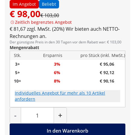
Im Angebot
Beliebt
€ 98,00
€ 103,00
Zeitlich begrenztes Angebot
€ 81,67 zzgl. MwSt. (20%)
Wir bieten auch NETTO-
Rechnungen an.
Der günstigste Preis in den 30 Tagen vor dem Rabatt war: € 103,00
Mengenrabatt
Stk.
Ersparnis
pro Stück (inkl. MwSt.)
3+
3%
€ 95,06
5+
6%
€ 92,12
10+
8%
€ 90,16
Individuelles Angebot für mehr als 10 Artikel
anfordern
Menge
-
+
In den Warenkorb