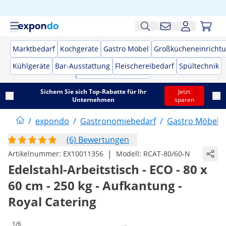
Marktbedarf
Kochgeräte
Gastro Möbel
Großkücheneinricht
Kühlgeräte
Bar-Ausstattung
Fleischereibedarf
Spültechnik
Sichern Sie sich Top-Rabatte für Ihr
Jetzt
Unternehmen
sparen
/
expondo
/
Gastronomiebedarf
/
Gastro Möbel
/
(6) Bewertungen
|
Artikelnummer:
EX10011356
Modell:
RCAT-80/60-N
Edelstahl-Arbeitstisch - ECO - 80 x
60 cm - 250 kg - Aufkantung -
Royal Catering
1/6