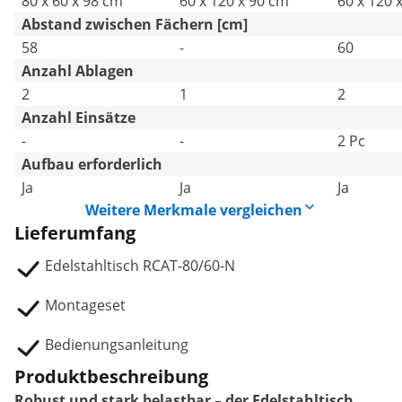
80 x 60 x 98 cm
60 x 120 x 90 cm
60 x 120 
Abstand zwischen Fächern [cm]
58
-
60
Anzahl Ablagen
2
1
2
Anzahl Einsätze
-
-
2 Pc
Aufbau erforderlich
Ja
Ja
Ja
Weitere Merkmale vergleichen
Lieferumfang
Edelstahltisch RCAT-80/60-N
Montageset
Bedienungsanleitung
Produktbeschreibung
Robust und stark belastbar – der Edelstahltisch