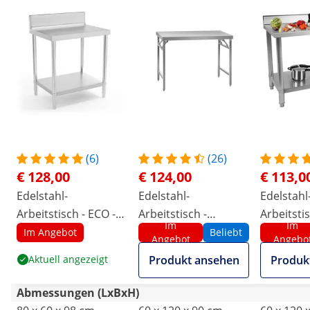
(6)
(26)
€ 128,00
€ 124,00
€ 113,0
Edelstahl-
Edelstahl-
Edelstahl
Arbeitstisch - ECO -
Arbeitstisch -
Arbeitstis
Im
Im
80 x 60 cm - 250 kg -
PREMIUM - 120 x 60
120 x 60 c
Im Angebot
Beliebt
Angebot
Angebo
Aufkantung - Royal
cm - 210 kg -
Aufkantun
Aktuell angezeigt
Produkt ansehen
Produk
Catering
klappbar - Royal
Catering
Catering
Abmessungen (LxBxH)