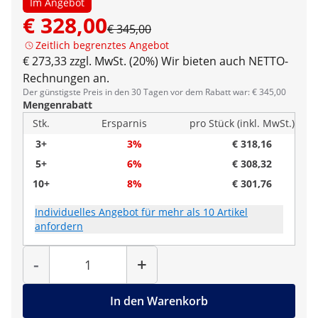
Im Angebot
€ 328,00
€ 345,00
Zeitlich begrenztes Angebot
€ 273,33 zzgl. MwSt. (20%)
Wir bieten auch NETTO-
Rechnungen an.
Der günstigste Preis in den 30 Tagen vor dem Rabatt war: € 345,00
Mengenrabatt
Stk.
Ersparnis
pro Stück (inkl. MwSt.)
3+
3%
€ 318,16
5+
6%
€ 308,32
10+
8%
€ 301,76
Individuelles Angebot für mehr als 10 Artikel
anfordern
Menge
-
+
In den Warenkorb