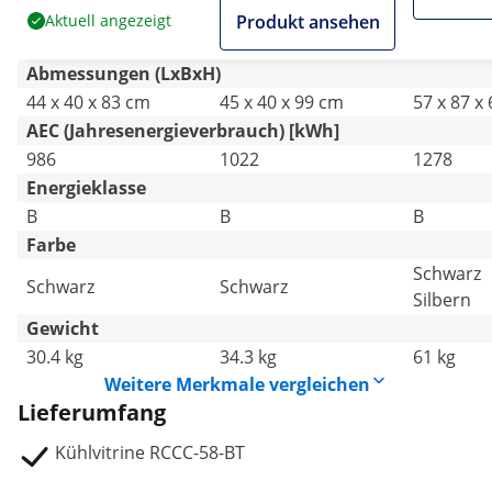
abschließbar
abschließbar
Aktuell angezeigt
Produkt ansehen
Abmessungen (LxBxH)
44 x 40 x 83 cm
45 x 40 x 99 cm
57 x 87 x
AEC (Jahresenergieverbrauch) [kWh]
986
1022
1278
Energieklasse
B
B
B
Farbe
Schwarz
Schwarz
Schwarz
Silbern
Gewicht
30.4 kg
34.3 kg
61 kg
Weitere Merkmale vergleichen
Lieferumfang
Kühlvitrine RCCC-58-BT