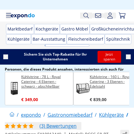
Marktbedarf
Kochgeräte
Gastro Möbel
Großkücheneinricht
Kühlgeräte
Bar-Ausstattung
Fleischereibedarf
Spültechnik
Sichern Sie sich Top-Rabatte für Ihr
Jetzt
Unternehmen
sparen
Personen, die dieses Produkt ansahen, interessierten sich auch für
Kühlvitrine - 78 L - Royal
Kühlvitrine - 160 L - Royal
Catering - 4 Ebenen -
Catering - 3 Ebenen -
schwarz - abschließbar
Edelstahl
€ 349,00
€ 839,00
/
expondo
/
Gastronomiebedarf
/
Kühlgeräte
/
K
(3) Bewertungen