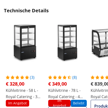
Technische Details
(3)
(8)
€ 328,00
€ 349,00
€ 839,0
Kühlvitrine - 58 L -
Kühlvitrine - 78 L -
Kühlvitrin
Royal Catering - 3
Royal Catering - 4
Royal Cat
Im
Ebenen - schwarz -
Ebenen - schwarz -
Ebenen - 
Im Angebot
Beliebt
Angebot
Produk