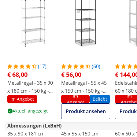
(17)
(60)
€ 68,00
€ 56,00
€ 144,0
Metallregal - 35 x 90
Metallregal - 55 x 45
Edelstahlr
x 180 cm - 150 kg -
x 150 cm - 150 kg -
60 x 180 
Im
Im
grau
schwarz
Catering 
Im Angebot
Beliebt
Angebot
Angebo
Aktuell angezeigt
Produkt ansehen
Produk
Abmessungen (LxBxH)
35 x 90 x 181 cm
45 x 55 x 150 cm
60 x 60 x