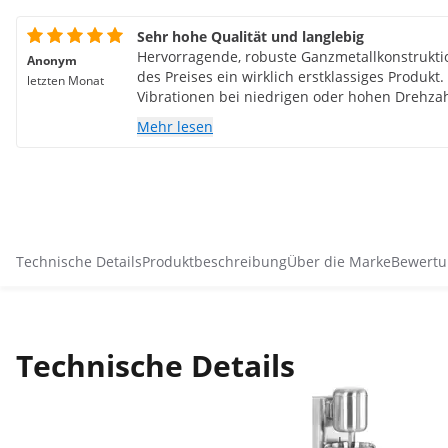
Sehr hohe Qualität und langlebig
Hervorragende, robuste Ganzmetallkonstruktio
Anonym
des Preises ein wirklich erstklassiges Produk
letzten Monat
Vibrationen bei niedrigen oder hohen Drehza
auch unter Volllast.
Mehr lesen
Technische Details
Produktbeschreibung
Über die Marke
Bewertu
Technische Details