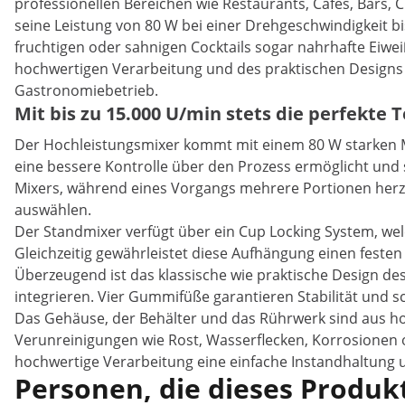
professionellen Bereichen wie Restaurants, Cafés, Bars, 
seine Leistung von 80 W bei einer Drehgeschwindigkeit b
fruchtigen oder sahnigen Cocktails sogar nahrhafte Eiwei
hochwertigen Verarbeitung und des praktischen Designs i
Gastronomiebetrieb.
Mit bis zu 15.000 U/min stets die perfekte T
Der Hochleistungsmixer kommt mit einem 80 W starken M
eine bessere Kontrolle über den Prozess ermöglicht und st
Mixers, während eines Vorgangs mehrere Portionen herzus
auswählen.
Der Standmixer verfügt über ein Cup Locking System, we
Gleichzeitig gewährleistet diese Aufhängung einen festen
Überzeugend ist das klassische wie praktische Design des 
integrieren. Vier Gummifüße garantieren Stabilität und 
Das Gehäuse, der Behälter und das Rührwerk sind aus hochw
Verunreinigungen wie Rost, Wasserflecken, Korrosionen 
hochwertige Verarbeitung eine einfache Instandhaltung 
Personen, die dieses Produkt