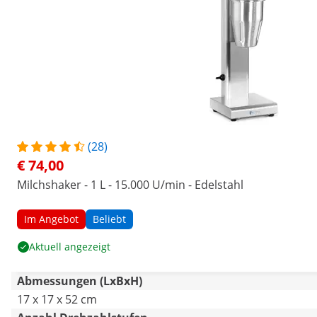
(28)
€ 74,00
Milchshaker - 1 L - 15.000 U/min - Edelstahl
Im Angebot
Beliebt
Aktuell angezeigt
Abmessungen (LxBxH)
17 x 17 x 52 cm