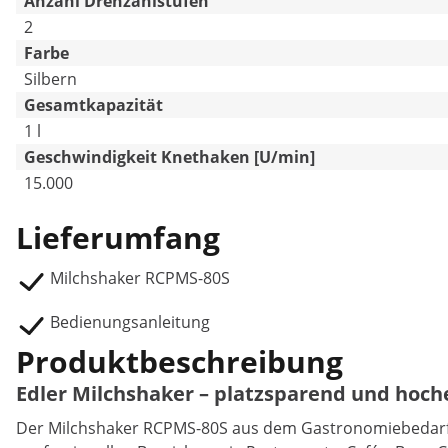
Anzahl Drehzahlstufen
2
Farbe
Silbern
Gesamtkapazität
1 l
Geschwindigkeit Knethaken [U/min]
15.000
Lieferumfang
Milchshaker RCPMS-80S
Bedienungsanleitung
Produktbeschreibung
Edler Milchshaker – platzsparend und hoche
Der Milchshaker RCPMS-80S aus dem Gastronomiebedarf vo