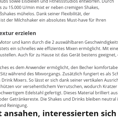
Clubs sowie Eisdielen und Fitnessstudios entworfen. Durch
is zu 15.000 U/min mixt er neben cremigen Shakes,
ßshakes mühelos. Dank seiner Flexibilität, der
st der Milchshaker ein absolutes Must-have für Ihren
extur erzielen
otor und kann durch die 2 auswählbaren Geschwindigkeitsst
ets ein schnelles wie effizientes Mixen ermöglicht. Mit eine
tellen. Auch für zu Hause ist das Gerät bestens geeignet, 
lches es dem Anwender ermöglicht, den Becher komfortabel 
 Sitz während des Mixvorgangs. Zusätzlich fungiert es als S
Drink Mixers. So lässt er sich dank seiner vertikalen Ausri
schützen vor versehentlichem Verrutschen, wodurch Kratzer 
ertigem Edelstahl gefertigt. Dieses Material brilliert aus h
oder Getränkereste. Die Shakes und Drinks bleiben neutral
und Reinigung.
 ansahen, interessierten sich