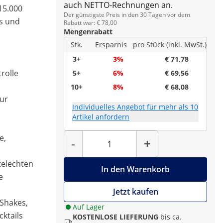
auch NETTO-Rechnungen an.
 15.000
Der günstigste Preis in den 30 Tagen vor dem
es und
Rabatt war: € 78,00
Mengenrabatt
Stk.
Ersparnis
pro Stück (inkl. MwSt.)
3+
3%
€ 71,78
rolle
5+
6%
€ 69,56
10+
8%
€ 68,08
zur
Individuelles Angebot für mehr als 10
Artikel anfordern
Menge
e,
-
+
telechten
In den Warenkorb
e
Jetzt kaufen
 Shakes,
Auf Lager
cktails
KOSTENLOSE LIEFERUNG
bis ca.