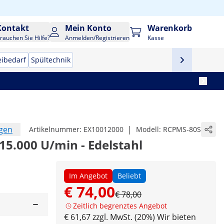
Kontakt
Mein Konto
Warenkorb
rauchen Sie Hilfe?
Anmelden/Registrieren
Kasse
eibedarf
Spültechnik
ngen
|
Artikelnummer:
EX10012000
Modell:
RCPMS-80S
 15.000 U/min - Edelstahl
Im Angebot
Beliebt
€ 74,00
€ 78,00
Zeitlich begrenztes Angebot
€ 61,67 zzgl. MwSt. (20%)
Wir bieten