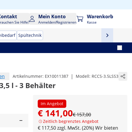
Kontakt
Mein Konto
Warenkorb
rauchen Sie Hilfe?
Anmelden/Registrieren
Kasse
eibedarf
Spültechnik
en
|
Artikelnummer:
EX10011387
Modell:
RCCS-3.5LSS3
,5 l - 3 Behälter
Im Angebot
€ 141,00
€ 157,00
Zeitlich begrenztes Angebot
€ 117,50 zzgl. MwSt. (20%)
Wir bieten