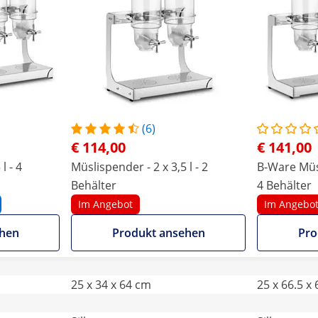
(6)
€ 114,00
€ 141,00
l - 4
Müslispender - 2 x 3,5 l - 2
B-Ware Müsl
Behälter
4 Behälter
Im Angebot
Im Angebo
ehen
Produkt ansehen
Pro
25 x 34 x 64 cm
25 x 66.5 x