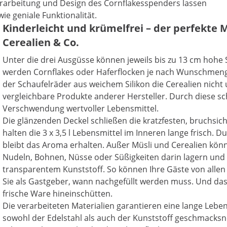
erarbeitung und Design des Cornflakesspenders lassen
ie geniale Funktionalität.
Kinderleicht und krümelfrei – der perfekte
Cerealien & Co.
Unter die drei Ausgüsse können jeweils bis zu 13 cm hohe 
werden Cornflakes oder Haferflocken je nach Wunschmenge 
der Schaufelräder aus weichem Silikon die Cerealien nicht 
vergleichbare Produkte anderer Hersteller. Durch diese
Verschwendung wertvoller Lebensmittel.
Die glänzenden Deckel schließen die kratzfesten, bruchsic
halten die 3 x 3,5 l Lebensmittel im Inneren lange frisch.
bleibt das Aroma erhalten. Außer Müsli und Cerealien kön
Nudeln, Bohnen, Nüsse oder Süßigkeiten darin lagern und 
transparentem Kunststoff. So können Ihre Gäste von allen
Sie als Gastgeber, wann nachgefüllt werden muss. Und das
frische Ware hineinschütten.
Die verarbeiteten Materialien garantieren eine lange Leb
sowohl der Edelstahl als auch der Kunststoff geschmacksne