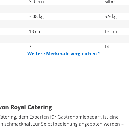
Silbern
Silbern
3.48 kg
5.9 kg
13 cm
13 cm
7 l
14 l
Weitere Merkmale vergleichen
von Royal Catering
atering, dem Experten für Gastronomiebedarf, ist eine
ien schmackhaft zur Selbstbedienung angeboten werden –