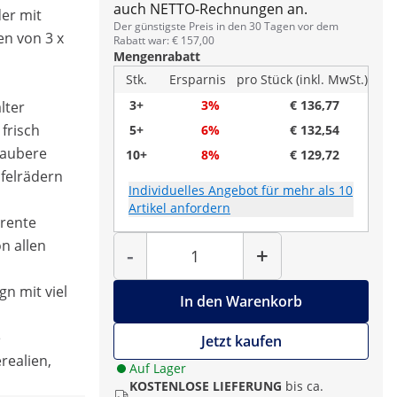
auch NETTO-Rechnungen an.
er mit
Der günstigste Preis in den 30 Tagen vor dem
n von 3 x
Rabatt war: € 157,00
Mengenrabatt
Stk.
Ersparnis
pro Stück (inkl. MwSt.)
3+
3%
€ 136,77
lter
frisch
5+
6%
€ 132,54
saubere
10+
8%
€ 129,72
felrädern
Individuelles Angebot für mehr als 10
Artikel anfordern
arente
Menge
n allen
-
+
gn mit viel
In den Warenkorb
e
Jetzt kaufen
realien,
Auf Lager
KOSTENLOSE LIEFERUNG
bis ca.