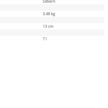
Silbern
3.48 kg
13 cm
7 l