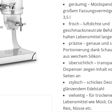
geräumig – Müslispend
großem Fassungsvermöge
3,5 l
frisch – luftdichte und
geschmacksneutrale Behä
halten Lebensmittel lange 
präzise – genaue und 
Portionierung dank Schau
aus weichem Silikon
übersichtlich – transp
Dispenser zeigen Inhalt vo
Seiten an
stylisch – schickes Desi
glänzendem Edelstahl
vielseitig – für trocken
Lebensmittel wie Müsli, Ce
Reis, Nüsse etc.