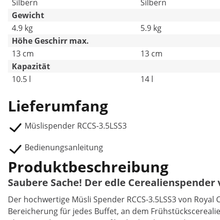
Silbern
Silbern
Gewicht
4.9 kg
5.9 kg
Höhe Geschirr max.
13 cm
13 cm
Kapazität
10.5 l
14 l
Lieferumfang
Müslispender RCCS-3.5LSS3
Bedienungsanleitung
Produktbeschreibung
Saubere Sache! Der edle Cerealienspender 
Der hochwertige Müsli Spender RCCS-3.5LSS3 von Royal C
Bereicherung für jedes Buffet, an dem Frühstückscereal