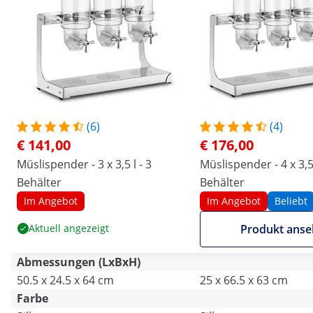
(6)
(4)
€ 141,00
€ 176,00
Müslispender - 3 x 3,5 l - 3
Müslispender - 4 x 3,5 
Behälter
Behälter
Im Angebot
Im Angebot
Beliebt
Aktuell angezeigt
Produkt ans
Abmessungen (LxBxH)
50.5 x 24.5 x 64 cm
25 x 66.5 x 63 cm
Farbe