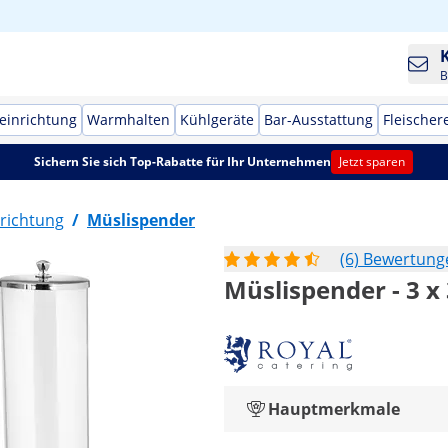
B
einrichtung
Warmhalten
Kühlgeräte
Bar-Ausstattung
Fleischer
Sichern Sie sich Top-Rabatte für Ihr Unternehmen
Jetzt sparen
richtung
/
Müslispender
(6) Bewertung
Müslispender - 3 x 3
Hauptmerkmale