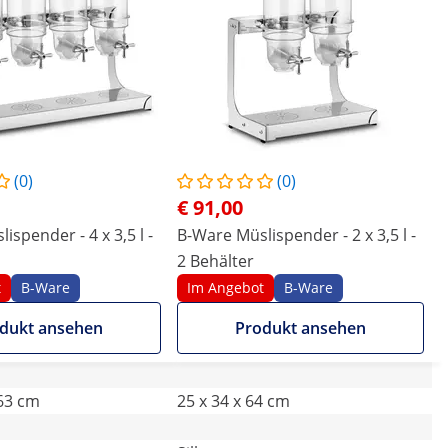
(0)
(0)
€ 91,00
ispender - 4 x 3,5 l -
B-Ware Müslispender - 2 x 3,5 l -
2 Behälter
t
B-Ware
Im Angebot
B-Ware
dukt ansehen
Produkt ansehen
 63 cm
25 x 34 x 64 cm