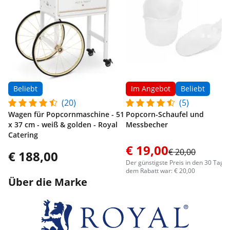
Beliebt
Im Angebot
Beliebt
(20)
(5)
Wagen für Popcornmaschine - 51
Popcorn-Schaufel und
x 37 cm - weiß & golden - Royal
Messbecher
Catering
€ 19,00
€ 20,00
€ 188,00
Der günstigste Preis in den 30 Tage
dem Rabatt war: € 20,00
Über die Marke