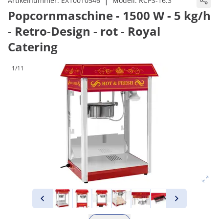
|
Artikelnummer:
EX10010546
Modell:
RCPS-16.3
Popcornmaschine - 1500 W - 5 kg/h
- Retro-Design - rot - Royal
Catering
1/11