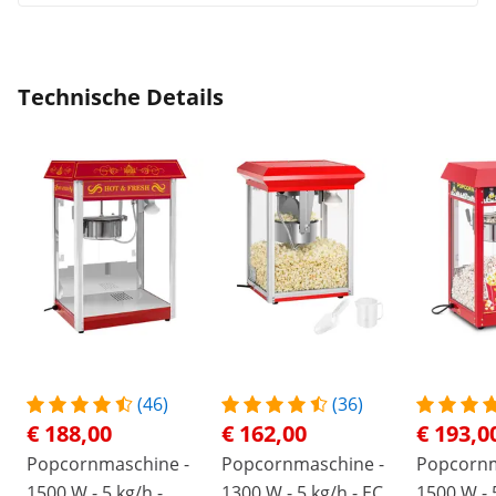
Technische Details
(46)
(36)
€ 188,00
€ 162,00
€ 193,0
Popcornmaschine -
Popcornmaschine -
Popcornm
1500 W - 5 kg/h -
1300 W - 5 kg/h - ECO
1500 W - 5