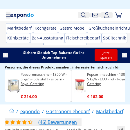
Marktbedarf
Kochgeräte
Gastro Möbel
Großkücheneinricht
Kühlgeräte
Bar-Ausstattung
Fleischereibedarf
Spültechnik
Sichern Sie sich Top-Rabatte für Ihr
Jetzt
Unternehmen
sparen
Personen, die dieses Produkt ansahen, interessierten sich auch für
Popcornmaschine - 1350 W -
Popcornmaschine - 1300 W
5 kg/h - Edelstahl - silbern -
5 kg/h - ECO - rot - Royal
Royal Catering
Catering
€ 214,00
€ 162,00
/
expondo
/
Gastronomiebedarf
/
Marktbedarf
/
(46) Bewertungen