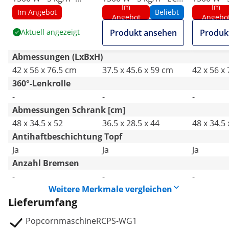
Im
Im
Retro-Design - rot -
- rot - Royal Catering
Royal Cat
Im Angebot
Beliebt
Angebot
Angebo
Royal Catering
Aktuell angezeigt
Produkt ansehen
Produk
Abmessungen (LxBxH)
42 x 56 x 76.5 cm
37.5 x 45.6 x 59 cm
42 x 56 x
360°-Lenkrolle
-
-
-
Abmessungen Schrank [cm]
48 x 34.5 x 52
36.5 x 28.5 x 44
48 x 34.5 
Antihaftbeschichtung Topf
Ja
Ja
Ja
Anzahl Bremsen
-
-
-
Weitere Merkmale vergleichen
Lieferumfang
PopcornmaschineRCPS-WG1