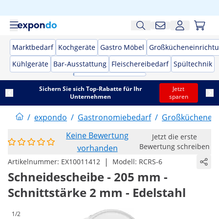
Marktbedarf
Kochgeräte
Gastro Möbel
Großkücheneinricht
Kühlgeräte
Bar-Ausstattung
Fleischereibedarf
Spültechnik
Sichern Sie sich Top-Rabatte für Ihr
Jetzt
Unternehmen
sparen
/
expondo
/
Gastronomiebedarf
/
Großküchenein
Keine Bewertung
Jetzt die erste
Bewertung schreiben
vorhanden
|
Artikelnummer:
EX10011412
Modell:
RCRS-6
Schneidescheibe - 205 mm -
Schnittstärke 2 mm - Edelstahl
1/2