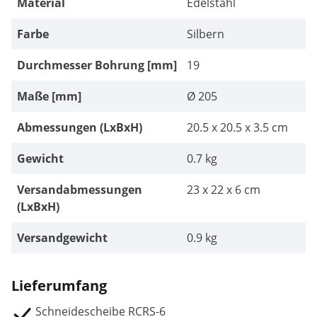
Material
Edelstahl
Farbe
Silbern
Durchmesser Bohrung [mm]
19
Maße [mm]
Ø 205
Abmessungen (LxBxH)
20.5 x 20.5 x 3.5 cm
Gewicht
0.7 kg
Versandabmessungen
23 x 22 x 6 cm
(LxBxH)
Versandgewicht
0.9 kg
Lieferumfang
Schneidescheibe RCRS-6