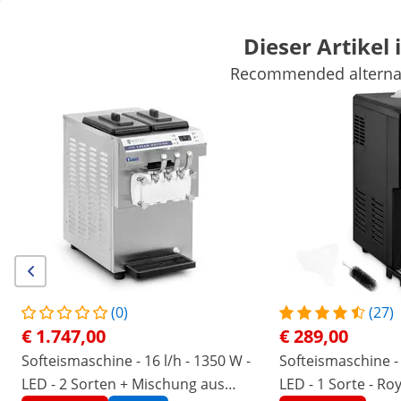
Dieser Artikel 
Recommended alternati
Marktbedarf
Kochgeräte
Gastro Möbel
Großkücheneinricht
Kühlgeräte
Bar-Ausstattung
Fleischereibedarf
Spültechnik
Sichern Sie sich Top-Rabatte für Ihr
Jetzt
Unternehmen
sparen
/
expondo
/
Gastronomiebedarf
/
Marktbedarf
/
Keine Bewertung
Jetzt die erste
Bewertung schreiben
vorhanden
|
Artikelnummer:
EX10013545
Modell:
RCSI-29
(0)
(27)
Softeismaschine - 16 l/h - 1650 W -
€ 1.747,00
€ 289,00
2 Sorten + Mischung aus beiden -
Softeismaschine - 16 l/h - 1350 W -
Softeismaschine - 
Vorkühlung - Royal Catering
LED - 2 Sorten + Mischung aus
LED - 1 Sorte - Ro