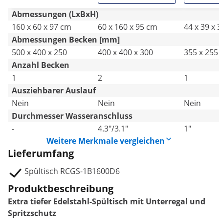
Abmessungen (LxBxH)
160 x 60 x 97 cm
60 x 160 x 95 cm
44 x 39 x
Abmessungen Becken [mm]
500 x 400 x 250
400 x 400 x 300
355 x 255
Anzahl Becken
1
2
1
Ausziehbarer Auslauf
Nein
Nein
Nein
Durchmesser Wasseranschluss
-
4.3"/3.1"
1"
Weitere Merkmale vergleichen
Lieferumfang
Spültisch RCGS-1B1600D6
Produktbeschreibung
Extra tiefer Edelstahl-Spültisch mit Unterregal und
Spritzschutz