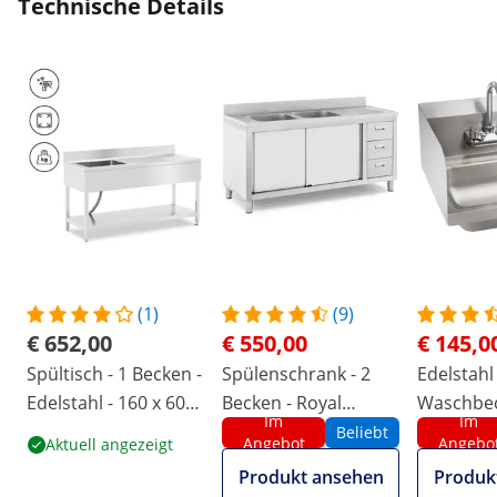
Technische Details
(1)
(9)
€ 652,00
€ 550,00
€ 145,0
Spültisch - 1 Becken -
Spülenschrank - 2
Edelstahl
Edelstahl - 160 x 60
Becken - Royal
Waschbeck
Im
Im
cm - Royal Catering
Catering - Edelstahl -
Armatur
Beliebt
Angebot
Angebo
Aktuell angezeigt
160 x 60 cm
Produkt ansehen
Produk