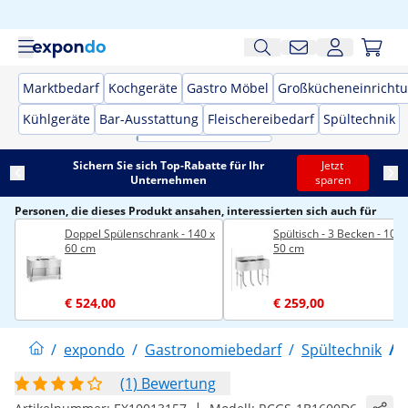
Marktbedarf
Kochgeräte
Gastro Möbel
Großkücheneinricht
Kühlgeräte
Bar-Ausstattung
Fleischereibedarf
Spültechnik
Sichern Sie sich Top-Rabatte für Ihr
Jetzt
Unternehmen
sparen
Personen, die dieses Produkt ansahen, interessierten sich auch für
Doppel Spülenschrank - 140 x
Spültisch - 3 Becken - 100 
60 cm
50 cm
€ 524,00
€ 259,00
/
expondo
/
Gastronomiebedarf
/
Spültechnik
/
(1) Bewertung