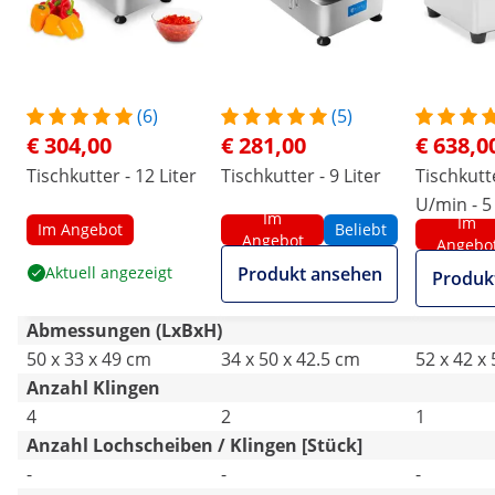
(6)
(5)
€ 304,00
€ 281,00
€ 638,0
Tischkutter - 12 Liter
Tischkutter - 9 Liter
Tischkutt
U/min - 5 
Im
Im
Im Angebot
Beliebt
Catering
Angebot
Angebo
Aktuell angezeigt
Produkt ansehen
Produk
Abmessungen (LxBxH)
50 x 33 x 49 cm
34 x 50 x 42.5 cm
52 x 42 x
Anzahl Klingen
4
2
1
Anzahl Lochscheiben / Klingen [Stück]
-
-
-