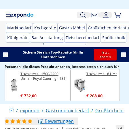
Marktbedarf
Kochgeräte
Gastro Möbel
Großkücheneinricht
Kühlgeräte
Bar-Ausstattung
Fleischereibedarf
Spültechnik
Sichern Sie sich Top-Rabatte für Ihr
Jetzt
Unternehmen
sparen
Personen, die dieses Produkt ansahen, interessierten sich auch für
Tischkutter - 1500/2200
Tischkutter - 6 Liter
U/min - Royal Catering - 18 l
€ 732,00
€ 268,00
/
expondo
/
Gastronomiebedarf
/
Großküchenein
(6) Bewertungen