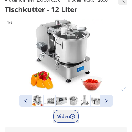
|
Artikelnummer:
EX10010276
Modell:
RCKC-12000
Tischkutter - 12 Liter
1/8
Video