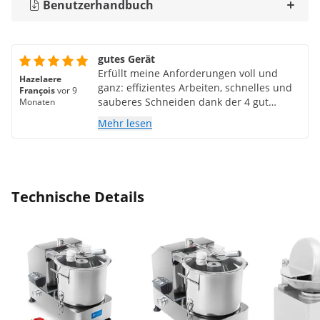
Benutzerhandbuch
gutes Gerät
Erfüllt meine Anforderungen voll und
Hazelaere
ganz: effizientes Arbeiten, schnelles und
François
vor 9
sauberes Schneiden dank der 4 gut
Monaten
geschärften und großen Messer. Der
Mehr lesen
Geschwindigkeitsregler ermöglicht ein
schonendes Mischen. Das Preis-
Leistungs-Verhältnis ist angesichts der
Leistung des Produkts unschlagbar. Ich
bin sehr zufrieden mit meinem Kauf.
Technische Details