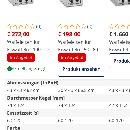
(0)
(0)
€ 272,00
€ 198,00
€ 1.660
Waffeleisen für
Waffeleisen für
Waffeleis
Eiswaffeln - 100 - 120
Eiswaffeln - 50 - 60
Eiswaffeln
Waffeln/h - 74 x 124
Waffeln/h - 74 x 124
Waffeln/h
Im Angebot
Im Angebot
Produk
mm - Royal Catering
mm - Royal Catering
mm - Roya
Aktuell angezeigt
Produkt ansehen
Abmessungen (LxBxH)
43 x 43 x 67 cm
30 x 40 x 66.5 cm
43 x 43 x
Durchmesser Kegel [mm]
74 x 124
74 x 124
47 x 112
Einsatzzeit [s]
60-120
60-120
60-120
Farbe