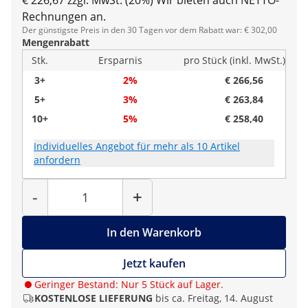
€ 226,67 zzgl. MwSt. (20%)
Wir bieten auch NETTO-
Rechnungen an.
Der günstigste Preis in den 30 Tagen vor dem Rabatt war: € 302,00
Mengenrabatt
Stk.
Ersparnis
pro Stück (inkl. MwSt.)
3+
2%
€ 266,56
5+
3%
€ 263,84
10+
5%
€ 258,40
Individuelles Angebot für mehr als 10 Artikel
anfordern
Menge
-
+
In den Warenkorb
Jetzt kaufen
Geringer Bestand: Nur 5 Stück auf Lager.
KOSTENLOSE LIEFERUNG
bis ca. Freitag, 14. August