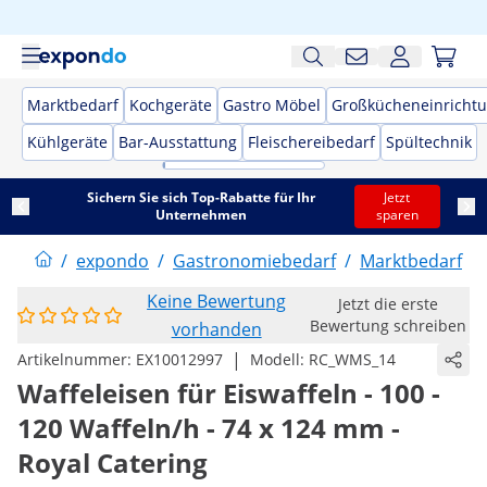
Marktbedarf
Kochgeräte
Gastro Möbel
Großkücheneinricht
Kühlgeräte
Bar-Ausstattung
Fleischereibedarf
Spültechnik
Sichern Sie sich Top-Rabatte für Ihr
Jetzt
Unternehmen
sparen
/
expondo
/
Gastronomiebedarf
/
Marktbedarf
/
Keine Bewertung
Jetzt die erste
Bewertung schreiben
vorhanden
|
Artikelnummer:
EX10012997
Modell:
RC_WMS_14
Waffeleisen für Eiswaffeln - 100 -
120 Waffeln/h - 74 x 124 mm -
Royal Catering