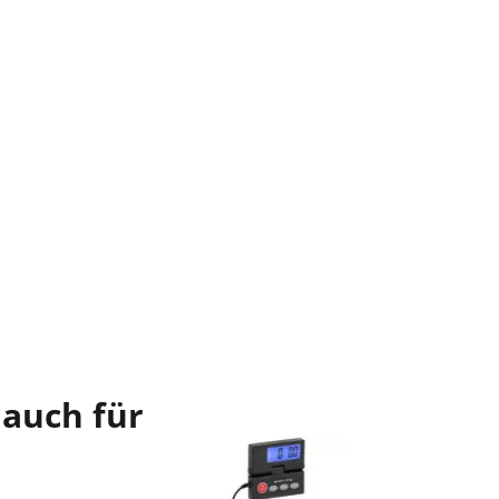
 auch für
Im Ang