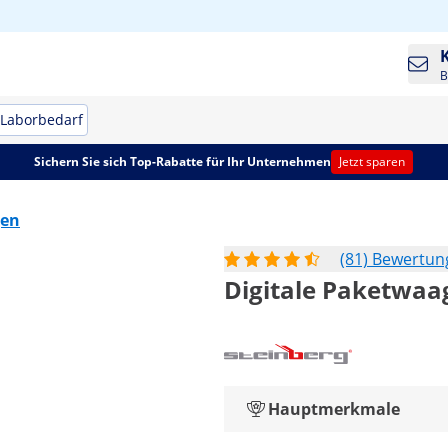
B
Laborbedarf
Sichern Sie sich Top-Rabatte für Ihr Unternehmen
Jetzt sparen
gen
(81) Bewertu
Digitale Paketwaage
Hauptmerkmale