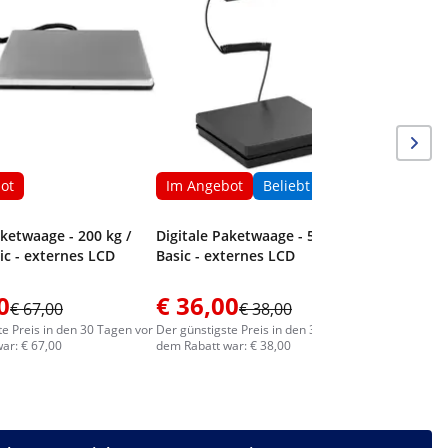
Plattform
25 x 25 
ot
Im Angebot
Beliebt
aketwaage - 200 kg /
Digitale Paketwaage - 50 kg / 2 g -
sic - externes LCD
Basic - externes LCD
0
€ 36,00
€ 50,
€ 67,00
€ 38,00
te Preis in den 30 Tagen vor
Der günstigste Preis in den 30 Tagen vor
Der günstig
ar: € 67,00
dem Rabatt war: € 38,00
dem Rabatt