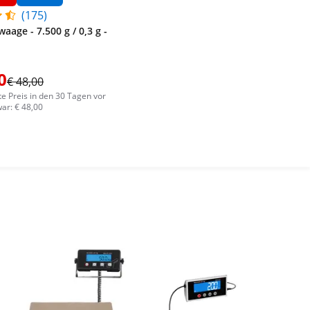
(175)
aage - 7.500 g / 0,3 g -
0
€ 48,00
te Preis in den 30 Tagen vor
ar: € 48,00