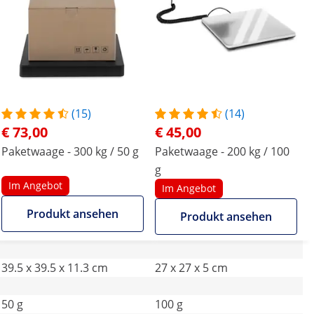
(15)
(14)
€ 73,00
€ 45,00
Paketwaage - 300 kg / 50 g
Paketwaage - 200 kg / 100
g
Im Angebot
Im Angebot
Produkt ansehen
Produkt ansehen
39.5 x 39.5 x 11.3 cm
27 x 27 x 5 cm
50 g
100 g