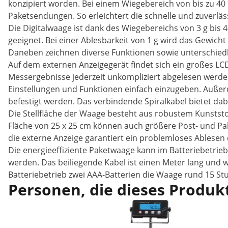
konzipiert worden. Bei einem Wiegebereich von bis zu 40 
Paketsendungen. So erleichtert die schnelle und zuverlä
Die Digitalwaage ist dank des Wiegebereichs von 3 g bis
geeignet. Bei einer Ablesbarkeit von 1 g wird das Gewi
Daneben zeichnen diverse Funktionen sowie unterschiedli
Auf dem externen Anzeigegerät findet sich ein großes L
Messergebnisse jederzeit unkompliziert abgelesen werden
Einstellungen und Funktionen einfach einzugeben. Außer
befestigt werden. Das verbindende Spiralkabel bietet dabei
Die Stellfläche der Waage besteht aus robustem Kunststoff
Fläche von 25 x 25 cm können auch größere Post- und P
die externe Anzeige garantiert ein problemloses Ablesen
Die energieeffiziente Paketwaage kann im Batteriebetrie
werden. Das beiliegende Kabel ist einen Meter lang und
Batteriebetrieb zwei AAA-Batterien die Waage rund 15 St
Personen, die dieses Produkt