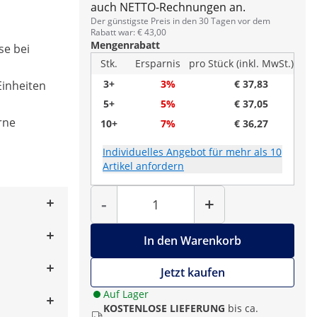
auch NETTO-Rechnungen an.
Der günstigste Preis in den 30 Tagen vor dem
Rabatt war: € 43,00
Mengenrabatt
se bei
Stk.
Ersparnis
pro Stück (inkl. MwSt.)
3+
3%
€ 37,83
Einheiten
5+
5%
€ 37,05
rne
10+
7%
€ 36,27
Individuelles Angebot für mehr als 10
Artikel anfordern
Menge
-
+
In den Warenkorb
Jetzt kaufen
Auf Lager
KOSTENLOSE LIEFERUNG
bis ca.