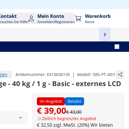
Kontakt
Mein Konto
Warenkorb
rauchen Sie Hilfe?
Anmelden/Registrieren
Kasse
ngen
|
Artikelnummer:
EX10030135
Modell:
SBS-PT-40/1
 - 40 kg / 1 g - Basic - externes LCD
Im Angebot
Beliebt
€ 39,00
€ 43,00
Zeitlich begrenztes Angebot
€ 32,50 zzgl. MwSt. (20%)
Wir bieten