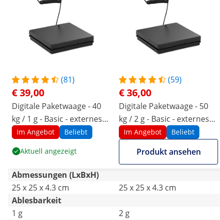
(81)
(59)
€ 39,00
€ 36,00
Digitale Paketwaage - 40
Digitale Paketwaage - 50
kg / 1 g - Basic - externes
kg / 2 g - Basic - externes
LCD
LCD
Im Angebot
Beliebt
Im Angebot
Beliebt
Aktuell angezeigt
Produkt ansehen
Abmessungen (LxBxH)
25 x 25 x 4.3 cm
25 x 25 x 4.3 cm
Ablesbarkeit
1 g
2 g