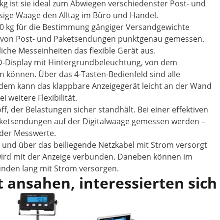
kg ist sie ideal zum Abwiegen verschiedenster Post- und
ssige Waage den Alltag im Büro und Handel.
 40 kg für die Bestimmung gängiger Versandgewichte
cht von Post- und Paketsendungen punktgenau gemessen.
che Messeinheiten das flexible Gerät aus.
CD-Display mit Hintergrundbeleuchtung, von dem
 können. Über das 4-Tasten-Bedienfeld sind alle
dem kann das klappbare Anzeigegerät leicht an der Wand
 weitere Flexibilität.
, der Belastungen sicher standhält. Bei einer effektiven
aketsendungen auf der Digitalwaage gemessen werden –
 der Messwerte.
b und über das beiliegende Netzkabel mit Strom versorgt
 wird mit der Anzeige verbunden. Daneben können im
unden lang mit Strom versorgen.
 ansahen, interessierten sich