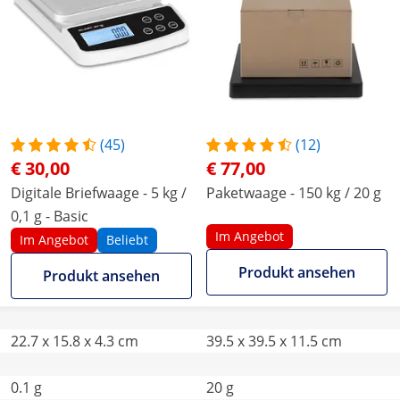
(45)
(12)
€ 30,00
€ 77,00
Digitale Briefwaage - 5 kg /
Paketwaage - 150 kg / 20 g
0,1 g - Basic
Im Angebot
Im Angebot
Beliebt
Produkt ansehen
Produkt ansehen
22.7 x 15.8 x 4.3 cm
39.5 x 39.5 x 11.5 cm
0.1 g
20 g