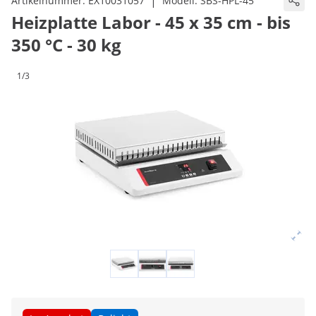
|
Artikelnummer:
EX10031057
Modell:
SBS-HPL-45
Heizplatte Labor - 45 x 35 cm - bis
350 °C - 30 kg
1/3