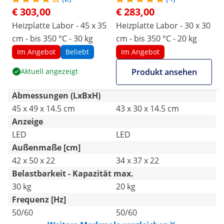
€ 303,00
€ 283,00
Heizplatte Labor - 45 x 35
Heizplatte Labor - 30 x 30
cm - bis 350 °C - 30 kg
cm - bis 350 °C - 20 kg
Im Angebot
Beliebt
Im Angebot
Aktuell angezeigt
Produkt ansehen
Abmessungen (LxBxH)
45 x 49 x 14.5 cm
43 x 30 x 14.5 cm
Anzeige
LED
LED
Außenmaße [cm]
42 x 50 x 22
34 x 37 x 22
Belastbarkeit - Kapazität max.
30 kg
20 kg
Frequenz [Hz]
50/60
50/60