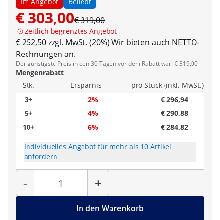
Im Angebot
Beliebt
€ 303,00
€ 319,00
Zeitlich begrenztes Angebot
€ 252,50 zzgl. MwSt. (20%)
Wir bieten auch NETTO-
Rechnungen an.
Der günstigste Preis in den 30 Tagen vor dem Rabatt war: € 319,00
Mengenrabatt
Stk.
Ersparnis
pro Stück (inkl. MwSt.)
3+
2%
€ 296,94
5+
4%
€ 290,88
10+
6%
€ 284,82
Individuelles Angebot für mehr als 10 Artikel
anfordern
Menge
-
+
In den Warenkorb