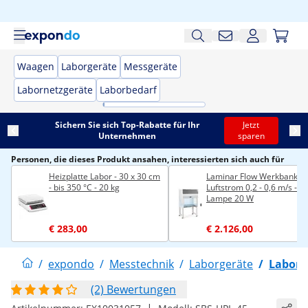
Waagen
Laborgeräte
Messgeräte
Labornetzgeräte
Laborbedarf
Sichern Sie sich Top-Rabatte für Ihr
Jetzt
Unternehmen
sparen
Personen, die dieses Produkt ansahen, interessierten sich auch für
Heizplatte Labor - 30 x 30 cm
Laminar Flow Werkbank -
- bis 350 °C - 20 kg
Luftstrom 0,2 - 0,6 m/s - U
Lampe 20 W
€ 283,00
€ 2.126,00
/
expondo
/
Messtechnik
/
Laborgeräte
/
Laborz
(2) Bewertungen