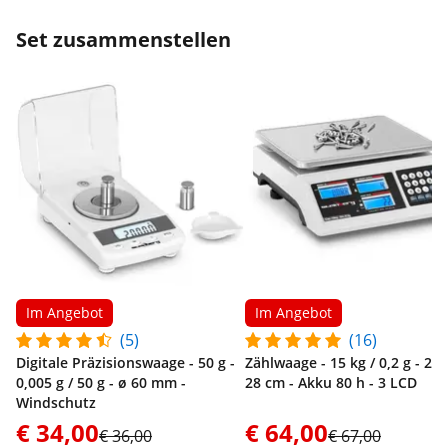
Set zusammenstellen
Im Angebot
Im Angebot
(5)
(16)
Digitale Präzisionswaage - 50 g -
Zählwaage - 15 kg / 0,2 g - 22,
0,005 g / 50 g - ø 60 mm -
28 cm - Akku 80 h - 3 LCD
Windschutz
€ 34,00
€ 64,00
€ 36,00
€ 67,00