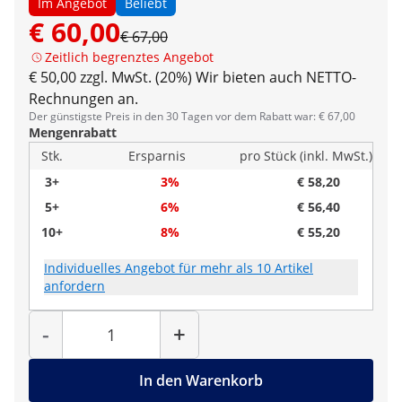
Im Angebot
Beliebt
€ 60,00
€ 67,00
Zeitlich begrenztes Angebot
€ 50,00 zzgl. MwSt. (20%)
Wir bieten auch NETTO-
Rechnungen an.
Der günstigste Preis in den 30 Tagen vor dem Rabatt war: € 67,00
Mengenrabatt
Stk.
Ersparnis
pro Stück (inkl. MwSt.)
3+
3%
€ 58,20
5+
6%
€ 56,40
10+
8%
€ 55,20
Individuelles Angebot für mehr als 10 Artikel
anfordern
Menge
-
+
In den Warenkorb