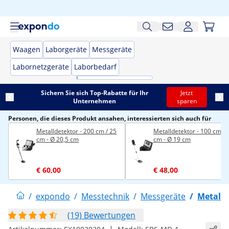
Waagen
Laborgeräte
Messgeräte
Labornetzgeräte
Laborbedarf
Sichern Sie sich Top-Rabatte für Ihr
Jetzt
Unternehmen
sparen
Personen, die dieses Produkt ansahen, interessierten sich auch für
Metalldetektor - 200 cm / 25
Metalldetektor - 100 cm / 
cm - Ø 20,5 cm
cm - Ø 19 cm
€ 60,00
€ 48,00
/
expondo
/
Messtechnik
/
Messgeräte
/
Metalld
(19) Bewertungen