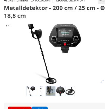
|
Artikelnummer:
EX10030304
Modell:
SBS-MD-1
Metalldetektor - 200 cm / 25 cm - Ø
18,8 cm
1/5