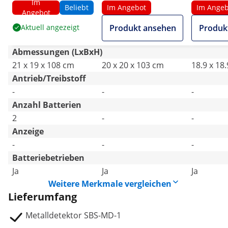
Im
cm
cm
Beliebt
Im Angebot
Im Angeb
Angebot
Aktuell angezeigt
Produkt ansehen
Produk
Abmessungen (LxBxH)
21 x 19 x 108 cm
20 x 20 x 103 cm
18.9 x 18
Antrieb/Treibstoff
-
-
-
Anzahl Batterien
2
-
-
Anzeige
-
-
-
Batteriebetrieben
Ja
Ja
Ja
Weitere Merkmale vergleichen
Lieferumfang
Metalldetektor SBS-MD-1