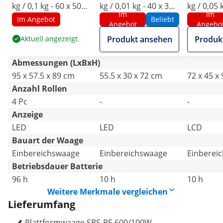
kg / 0,1 kg - 60 x 50
kg / 0,01 kg - 40 x 30
kg / 0,05 
Im
Im
cm - rollbar- LED
cm - LED
cm - LCD
Im Angebot
Beliebt
Angebot
Angebo
Aktuell angezeigt
Produkt ansehen
Produk
Abmessungen (LxBxH)
95 x 57.5 x 89 cm
55.5 x 30 x 72 cm
72 x 45 x
Anzahl Rollen
4 Pc
-
-
Anzeige
LED
LED
LCD
Bauart der Waage
Einbereichswaage
Einbereichswaage
Einberei
Betriebsdauer Batterie
96 h
10 h
10 h
Weitere Merkmale vergleichen
Lieferumfang
Plattformwaage SBS-PF-600/100W