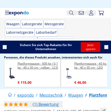
Waagen
Laborgeräte
Messgeräte
Labornetzgeräte
Laborbedarf
Sichern Sie sich Top-Rabatte für Ihr
Jetzt
Unternehmen
sparen
Personen, die dieses Produkt ansahen, interessierten sich auch für
Plattformwaage - 600 kg / 0,1
Plattformwaage - 60 kg / 0
kg - 40 x 30 cm - rollbar - LCD
kg - 40 x 30 cm - LED
€ 115,00
€ 46,00
/
expondo
/
Messtechnik
/
Waagen
/
Plattform
(1) Bewertung