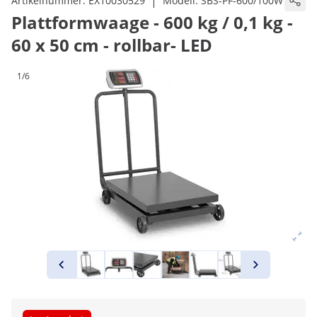
|
Artikelnummer:
EX10030529
Modell:
SBS-PF-600/100W
Plattformwaage - 600 kg / 0,1 kg -
60 x 50 cm - rollbar- LED
1/6