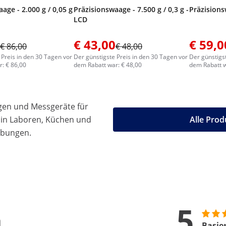
age - 2.000 g / 0,05 g
Präzisionswaage - 7.500 g / 0,3 g -
Präzisions
LCD
€ 43,00
€ 59,0
€ 86,00
€ 48,00
 Preis in den 30 Tagen vor
Der günstigste Preis in den 30 Tagen vor
Der günstigs
: € 86,00
dem Rabatt war: € 48,00
dem Rabatt w
gen und Messgeräte für
 in Laboren, Küchen und
Alle Prod
ebungen.
5
n
Basie