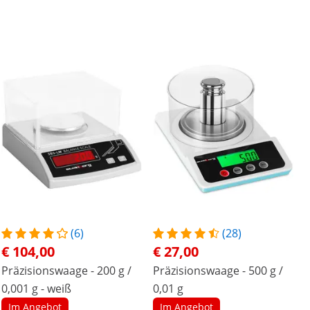
(6)
(28)
€ 104,00
€ 27,00
Präzisionswaage - 200 g /
Präzisionswaage - 500 g /
0,001 g - weiß
0,01 g
Im Angebot
Im Angebot