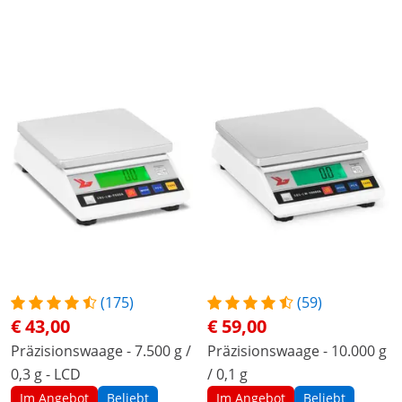
(175)
(59)
€ 43,00
€ 59,00
Präzisionswaage - 7.500 g /
Präzisionswaage - 10.000 g
0,3 g - LCD
/ 0,1 g
Im Angebot
Beliebt
Im Angebot
Beliebt