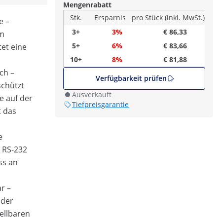
Mengenrabatt
Stk.
Ersparnis
pro Stück (inkl. MwSt.)
e –
3+
3%
€ 86,33
em
5+
6%
€ 83,66
tet eine
10+
8%
€ 81,88
ch –
Verfügbarkeit prüfen
chützt
Ausverkauft
e auf der
Tiefpreisgarantie
t das
e
 RS-232
ss an
r –
 der
ellbaren