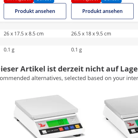
Produkt ansehen
Produkt ansehen
26 x 17.5 x 8.5 cm
26.5 x 18 x 9.5 cm
0.1 g
0.1 g
LCD
LCD
ieser Artikel ist derzeit nicht auf Lage
ommended alternatives, selected based on your inter
Ja
Ja
Einbereichswaage
Einbereichswaage
Weitere Merkmale vergleichen