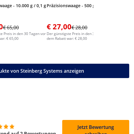
waage - 10.000 g / 0,1 g
Präzisionswaage - 500 g / 0,01 g
0
€ 27,00
€ 30,
€ 65,00
€ 28,00
te Preis in den 30 Tagen vor
Der günstigste Preis in den 30 Tagen vor
Der günstig
ar: € 65,00
dem Rabatt war: € 28,00
dem Rabatt
ukte von Steinberg Systems anzeigen
Jetzt Bewertung
rend auf 2 Bewertungen