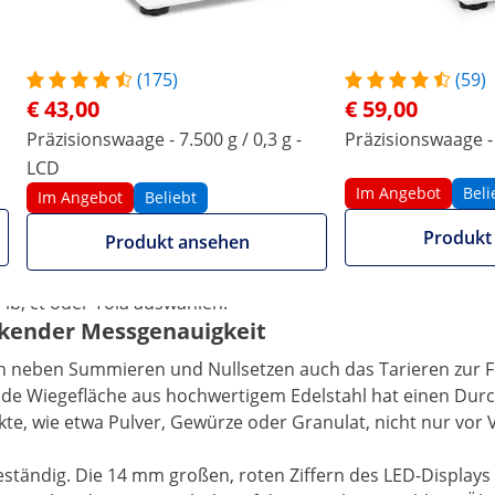
(175)
(59)
€ 43,00
€ 59,00
Präzisionswaage - 7.500 g / 0,3 g -
Präzisionswaage - 
LCD
teinberg Systems
Im Angebot
Beli
Im Angebot
Beliebt
 Industriebedarf von Steinberg Systems ist der ideale
Produkt
Produkt ansehen
mmt – ob im Labor, in der Industrie oder in der
 die Feinwaage jedes Gewicht bis zu 600 g. Je nach Bedarf
 lb, ct oder Tola auswählen.
ckender Messgenauigkeit
en neben Summieren und Nullsetzen auch das Tarieren zur Fe
e Wiegefläche aus hochwertigem Edelstahl hat einen Durchm
e, wie etwa Pulver, Gewürze oder Granulat, nicht nur vor
ttbeständig. Die 14 mm großen, roten Ziffern des LED-Displa