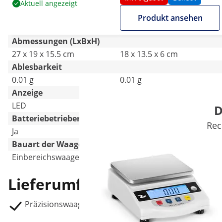
Aktuell angezeigt
Produkt ansehen
Abmessungen (LxBxH)
27 x 19 x 15.5 cm
18 x 13.5 x 6 cm
Ablesbarkeit
0.01 g
0.01 g
Anzeige
LED
LCD
D
Batteriebetrieben
Rec
Ja
Ja
Bauart der Waage
Einbereichswaage
Einbereichswaage
Lieferumfang
Präzisionswaage SBS-LW-600001