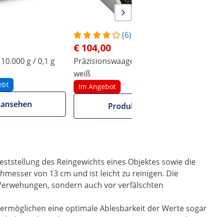
(6)
€ 104,00
10.000 g / 0,1 g
Präzisionswaage - 200 g / 0,001 g -
P
weiß
ebt
Im Angebot
 ansehen
Produkt ansehen
ststellung des Reingewichts eines Objektes sowie die
esser von 13 cm und ist leicht zu reinigen. Die
 Verwehungen, sondern auch vor verfälschten
ys ermöglichen eine optimale Ablesbarkeit der Werte sogar