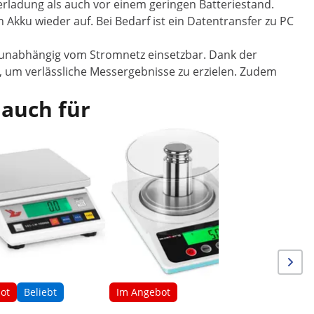
rladung als auch vor einem geringen Batteriestand.
n Akku wieder auf. Bei Bedarf ist ein Datentransfer zu PC
l unabhängig vom Stromnetz einsetzbar. Dank der
 um verlässliche Messergebnisse zu erzielen. Zudem
 auch für
Im Ang
Präzision
ot
Beliebt
Im Angebot