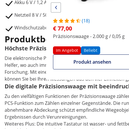
Akku 6 V / 1,2 Ah
Netzteil 8 V / 500 mA
(18)
Windschutzabdeckung
€ 77,00
Produktbeschreibung
Präzisionswaage - 2.000 g / 0,05 g
Höchste Präzision mit der Feinwaage von S
Im Angebot
Beliebt
Die elektronische Präzisionswaage SBS-LW-600001 aus dem
Produkt ansehen
Helfer, wo auch immer es auf exakte Messergebnisse anko
Forschung. Mit einer hohen Genauigkeit von 0,01 g erfasst
können Sie bei Ihren Messungen aus den vier Einheiten g,
Die digitale Präzisionswaage mit beeindru
Zu den vielfältigen Funktionen der Präzisionswaage zähl
PCS-Funktion zum Zählen einzelner Gegenstände. Die rund
abnehmbare Abdeckung schützt empfindliche Wiegeobjekt
Ergebnissen durch Verunreinigungen.
Weiteres Plus: Die intuitive Tastatur ist wasser- und fe