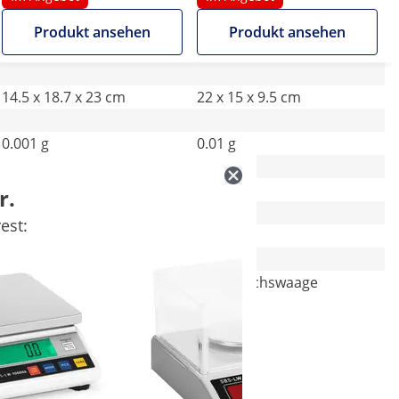
Produkt ansehen
Produkt ansehen
14.5 x 18.7 x 23 cm
22 x 15 x 9.5 cm
0.001 g
0.01 g
LED
LCD
r.
est:
Nein
Ja
-
Einbereichswaage