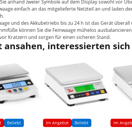
 Sie anhand zweier Symbole auf dem Display sowohl vor Übe
fwaage einfach an das mitgelieferte Netzteil an und laden de
h.
age und des Akkubetriebs bis zu 24 h ist das Gerät überal
mmifüße können Sie die Feinwaage mühelos ausbalancieren,
vor Kratzern und sorgen für einen sicheren Stand.
 ansahen, interessierten sich
t
Beliebt
Im Angebot
Beliebt
Im Angeb