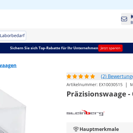
B
Laborbedarf
Sichern Sie sich Top-Rabatte für Ihr Unternehmen
Jetzt sparen
swaagen
(2) Bewertung
|
Artikelnummer:
EX10030515
M
Präzisionswaage - 0
Hauptmerkmale