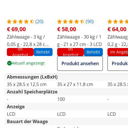
(20)
(90)
€ 69,00
€ 58,00
€ 64,00
Zählwaage - 3 kg /
Zählwaage - 30 kg / 1
Zählwaage
0,05 g - 22,8 x 28 cm -
g - 21 x 27 cm - 3 LCD
0,2 g - 22
Im
Im
Akku 80 h - 3 LCD
Akku 80 h
Beliebt
Beliebt
Im Angeb
Angebot
Angebot
Aktuell angezeigt
Produkt ansehen
Produk
Abmessungen (LxBxH)
35 x 28.5 x 12.5 cm
35 x 27 x 11.8 cm
35 x 28.5
Anzahl Speicherplätze
-
100
-
Anzeige
LCD
LCD
LCD
Bauart der Waage