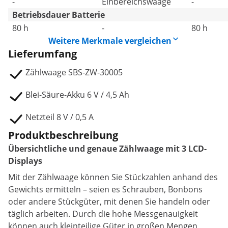
-
Einbereichswaage
-
Betriebsdauer Batterie
80 h
-
80 h
Weitere Merkmale vergleichen
Lieferumfang
Zählwaage SBS-ZW-30005
Blei-Säure-Akku 6 V / 4,5 Ah
Netzteil 8 V / 0,5 A
Produktbeschreibung
Übersichtliche und genaue Zählwaage mit 3 LCD-
Displays
Mit der Zählwaage können Sie Stückzahlen anhand des
Gewichts ermitteln – seien es Schrauben, Bonbons
oder andere Stückgüter, mit denen Sie handeln oder
täglich arbeiten. Durch die hohe Messgenauigkeit
können auch kleinteilige Güter in großen Mengen