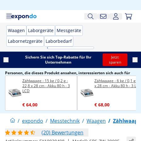
Waagen
Laborgeräte
Messgeräte
Labornetzgeräte
Laborbedarf
Sichern Sie sich Top-Rabatte für Ihr
Jetzt
Unternehmen
sparen
Personen, die dieses Produkt ansahen, interessierten sich auch für
Zählwaage - 15 kg / 0,2 g -
Zählwaage - 6 kg / 0,1 g - 
22,8 x 28 cm - Akku 80 h - 3
x 28 cm - Akku 80 h - 3 LC
LCD
€ 64,00
€ 68,00
/
expondo
/
Messtechnik
/
Waagen
/
Zählwaage
(20) Bewertungen