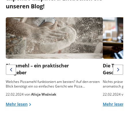
unseren Blog!
Pizzamehl – ein praktischer
Die Temper
Ratgeber
Geschmack 
Welches Pizzamehl funktioniert am besten? Auf den ersten
Nichts präsentie
Blick benötigt ein so einfaches Gericht wie Pizza…
aromatisch gebac
22.02.2024 von
Alicja Woźniak
22.02.2024 von
Mehr lesen
Mehr lesen