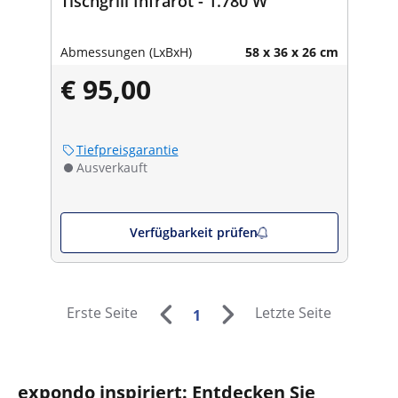
Tischgrill Infrarot - 1.780 W
Abmessungen (LxBxH)
58 x 36 x 26 cm
€ 95,00
Tiefpreisgarantie
Ausverkauft
Verfügbarkeit prüfen
Erste Seite
Letzte Seite
1
expondo inspiriert: Entdecken Sie