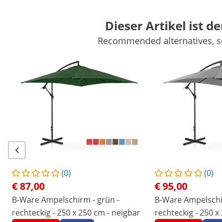
Dieser Artikel ist de
Recommended alternatives, se
Gartenbedarf
Gartengeräte
Poolbedarf
Gartendeko
Gartenbauten
Gartenmöbel
Luftbehandlung
Sichern Sie sich Top-Rabatte für Ihr
Jetzt
Unternehmen
sparen
/
expondo
/
Haus & Garten
/
Gartenmöbel
/
Son
Keine Bewertung
Jetzt die erste
Bewertung schreiben
vorhanden
Artikelnummer:
Modell:
|
EX10250071
UNI_UMBRELLA_SQ250GR
(0)
(0)
Ampelschirm - grün - rechteckig -
€ 87,00
€ 95,00
250 x 250 cm - neigbar
B-Ware Ampelschirm - grün -
B-Ware Ampelschi
rechteckig - 250 x 250 cm - neigbar
rechteckig - 250 x
1/12