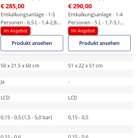
€ 285,00
€ 290,00
Entkalkungsanlage - 1-5
Entkalkungsanlage - 1-4
Personen - 6,5 L - 1,4-2,8
Personen - 5 L - 1,7-3,1
m³/h
m³/h
Im Angebot
Im Angebot
Produkt ansehen
Produkt ansehen
50 x 21.5 x 60 cm
51 x 22 x 51 cm
Ja
-
LCD
LCD
0,15 - 0,5 (1,5 - 5,0 bar)
0,15 - 0,5
0,15 - 0,6
0,15 - 0,6