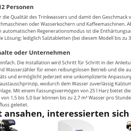
 12 Personen
 die Qualität des Trinkwassers und damit den Geschmack vo
aschmaschinen oder Wasserkochern und Kaffeemaschinen. Ab
n automatischen Regenerationsmodus ist die Enthärtungsanl
e Lösung; lediglich Salztabletten (bei diesem Modell bis z
halte oder Unternehmen
fach. Die Installation wird Schritt für Schritt in der Anle
und Wasserzähler für einen reibungslosen Betrieb und die 
äts und ermöglicht jederzeit eine unkomplizierte Anpassung
naustauschprinzip, wodurch dem Wasser zuverlässig Kalzi
anlage. Mit einem Fassungsvermögen von 25 l Harz bietet d
 von 1,5 bis 5,0 bar können bis zu 2,7 m³ Wasser pro Stun
luss geleitet.
 ansahen, interessierten sich