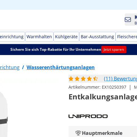
B
einrichtung
Warmhalten
Kühlgeräte
Bar-Ausstattung
Fleischer
Sichern Sie sich Top-Rabatte für Ihr Unternehmen
Jetzt sparen
richtung
/
Wasserenthärtungsanlagen
(11) Bewertu
|
Artikelnummer:
EX10250397
M
Entkalkungsanlage 
Hauptmerkmale