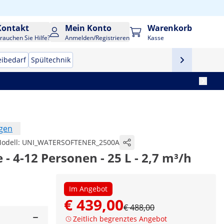
Kontakt
Mein Konto
Warenkorb
rauchen Sie Hilfe?
Anmelden/Registrieren
Kasse
eibedarf
Spültechnik
ngen
odell:
UNI_WATERSOFTENER_2500A
- 4-12 Personen - 25 L - 2,7 m³/h
Im Angebot
€ 439,00
€ 488,00
Zeitlich begrenztes Angebot