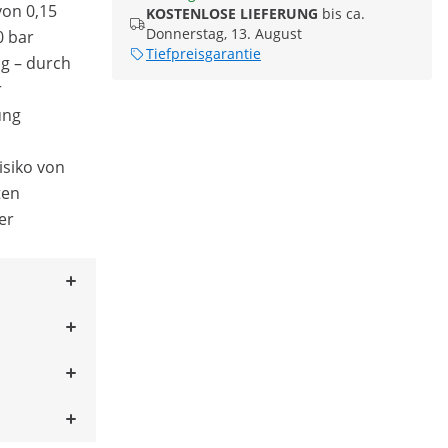
von 0,15
KOSTENLOSE LIEFERUNG
bis ca.
Donnerstag, 13. August
0 bar
Tiefpreisgarantie
ng – durch
r
ung
isiko von
ten
er