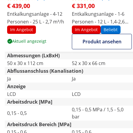
€ 439,00
€ 331,00
Entkalkungsanlage - 4-12
Entkalkungsanlage - 1-6
Personen - 25 L - 2,7 m³/h
Personen - 12 L - 1,4-2,6
m³/h
Im Angebot
Im Angebot
Beliebt
Aktuell angezeigt
Produkt ansehen
Abmessungen (LxBxH)
50 x 30 x 112 cm
52 x 30 x 66 cm
Abflussanschluss (Kanalisation)
Ja
Ja
Anzeige
LCD
LCD
Arbeitsdruck [MPa]
0,15 - 0,5 MPa / 1,5 - 5,0
0,15 - 0,5
bar
Arbeitsdruck Bereich [MPa]
0,15 - 0,6
0,15 - 0,6