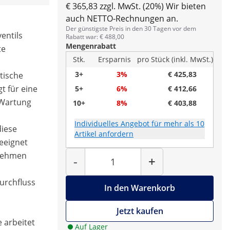
€ 365,83 zzgl. MwSt. (20%)
Wir bieten
auch NETTO-Rechnungen an.
Der günstigste Preis in den 30 Tagen vor dem
entils
Rabatt war: € 488,00
Mengenrabatt
te
Stk.
Ersparnis
pro Stück (inkl. MwSt.)
3+
3%
€ 425,83
tische
 für eine
5+
6%
€ 412,66
 Wartung
10+
8%
€ 403,88
m
Individuelles Angebot für mehr als 10
diese
Artikel anfordern
eeignet
Menge
rnehmen
-
+
durchfluss
In den Warenkorb
Jetzt kaufen
 arbeitet
Auf Lager