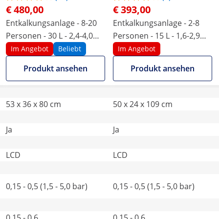
€ 480,00
€ 393,00
Entkalkungsanlage - 8-20
Entkalkungsanlage - 2-8
Personen - 30 L - 2,4-4,0
Personen - 15 L - 1,6-2,9
m³/h
m³/h
Im Angebot
Beliebt
Im Angebot
Produkt ansehen
Produkt ansehen
53 x 36 x 80 cm
50 x 24 x 109 cm
Ja
Ja
LCD
LCD
0,15 - 0,5 (1,5 - 5,0 bar)
0,15 - 0,5 (1,5 - 5,0 bar)
0,15 - 0,6
0,15 - 0,6