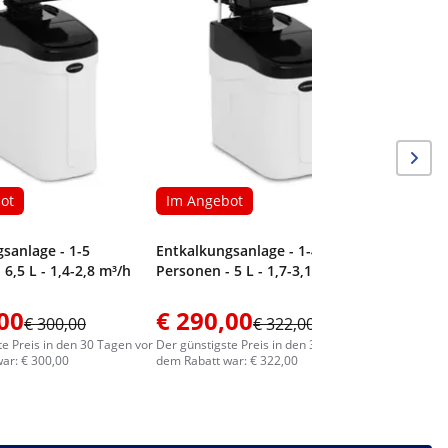
ot
Im Angebot
sanlage - 1-5
Entkalkungsanlage - 1-4
6,5 L - 1,4-2,8 m³/h
Personen - 5 L - 1,7-3,1 m³/h
00
€ 290,00
€ 300,00
€ 322,00
te Preis in den 30 Tagen vor
Der günstigste Preis in den 30 Tagen vor
ar: € 300,00
dem Rabatt war: € 322,00