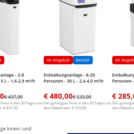
t
Im Angebot
Beliebt
Im Angeb
anlage - 2-8
Entkalkungsanlage - 8-20
Entkalkung
5 L - 1,6-2,9 m³/h
Personen - 30 L - 2,4-4,0 m³/h
Personen - 
00
€ 480,00
€ 285,
€ 437,00
€ 533,00
 Preis in den 30 Tagen vor
Der günstigste Preis in den 30 Tagen vor
Der günstigs
: € 437,00
dem Rabatt war: € 533,00
dem Rabatt w
ige Innen- und