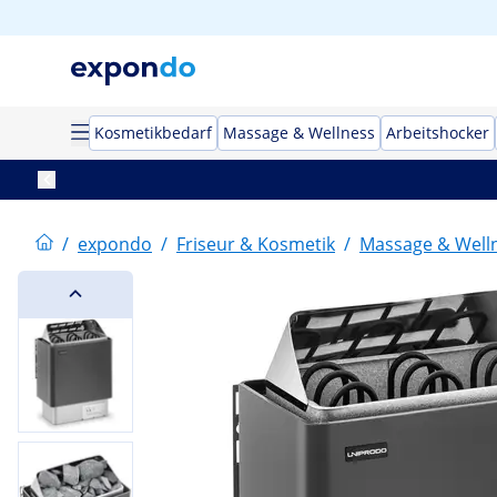
Kosmetikbedarf
Massage & Wellness
Arbeitshocker
/
expondo
/
Friseur & Kosmetik
/
Massage & Well