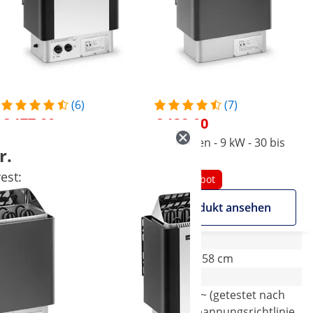
(6)
(7)
€ 177,00
€ 138,00
Saunaofen - 9 kW - 30 bis
Saunaofen - 9 kW - 30 bis
r.
110 °C - inkl. Steuerung
110 °C
est:
Im Angebot
Im Angebot
Produkt ansehen
Produkt ansehen
27 x 41 x 57.5 cm
28 x 41 x 58 cm
400 V 3N~ (getestet nach
400 V 3N~ (getestet nach
Niederspannungsrichtlinie
Niederspannungsrichtlinie