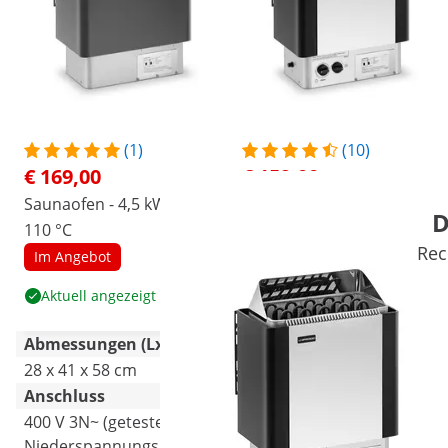
(1)
(10)
€ 169,00
€ 159,00
Saunaofen - 4,5 kW - 30 bis
Saunaofen - 8 kW - 30 bis
D
110 °C
110 °C - inkl. Steuerung
Rec
Im Angebot
Im Angebot
Beliebt
Aktuell angezeigt
Produkt ansehen
Abmessungen (LxBxH)
28 x 41 x 58 cm
27 x 41 x 57.5 cm
Anschluss
400 V 3N~ (getestet nach
400 V 3N~ (getestet nach
Niederspannungsrichtlinie
Niederspannungsrichtlinie