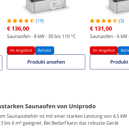
2014/35/EU)
2014/35/EU)
(19)
(3)
extern
extern
€ 136,00
€ 131,00
Grau
Saunaofen - 8 kW - 30 bis 110 °C
Grau
Saunaofen - 6 kW -
Silbern
Silbern
Im Angebot
Beliebt
Im Angebot
Beli
Trockendampfsauna
Trockendampfsauna
Produkt ansehen
Produkt
Weitere Merkmale vergleichen
ngsstarken Saunaofen von Uniprodo
 Saunazubehör ist mit einer starken Leistung von 4,5 kW
 bis 6 m³ geeignet. Bei Bedarf kann das robuste Gerät