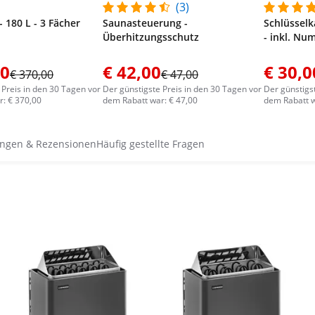
(3)
- 180 L - 3 Fächer
Saunasteuerung -
Schlüsselk
Überhitzungsschutz
- inkl. Nu
00
€ 42,00
€ 30,0
€ 370,00
€ 47,00
 Preis in den 30 Tagen vor
Der günstigste Preis in den 30 Tagen vor
Der günstigs
: € 370,00
dem Rabatt war: € 47,00
dem Rabatt w
ngen & Rezensionen
Häufig gestellte Fragen