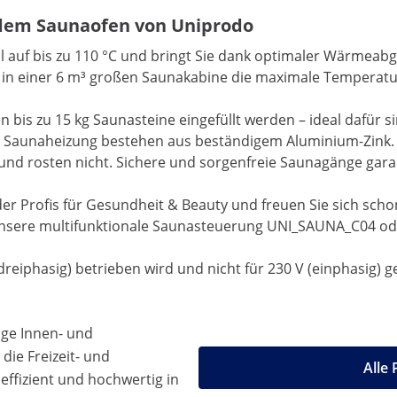
dem Saunaofen von Uniprodo
l auf bis zu 110 °C und bringt Sie dank optimaler Wärmeabga
d in einer 6 m³ großen Saunakabine die maximale Temperatu
en bis zu 15 kg Saunasteine eingefüllt werden – ideal dafü
r Saunaheizung bestehen aus beständigem Aluminium-Zink. D
 und rosten nicht. Sichere und sorgenfreie Saunagänge gara
er Profis für Gesundheit & Beauty und freuen Sie sich scho
 unsere multifunktionale Saunasteuerung UNI_SAUNA_C04 ode
dreiphasig) betrieben wird und nicht für 230 V (einphasig) g
ige Innen- und
die Freizeit- und
Alle
effizient und hochwertig in