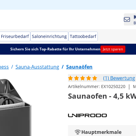
B
Friseurbedarf
Saloneinrichtung
Tattoobedarf
Sichern Sie sich Top-Rabatte für Ihr Unternehmen
Jetzt sparen
ness
/
Sauna-Ausstattung
/
Saunaöfen
(1) Bewertung
|
Artikelnummer:
EX10250220
M
Saunaofen - 4,5 kW 
Hauptmerkmale