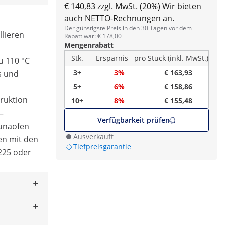
€ 140,83 zzgl. MwSt. (20%)
Wir bieten
auch NETTO-Rechnungen an.
Der günstigste Preis in den 30 Tagen vor dem
llieren
Rabatt war: € 178,00
Mengenrabatt
Stk.
Ersparnis
pro Stück (inkl. MwSt.)
zu 110 °C
3+
3%
€ 163,93
s und
5+
6%
€ 158,86
ruktion
10+
8%
€ 155,48
–
Verfügbarkeit prüfen
aunaofen
Ausverkauft
en mit den
Tiefpreisgarantie
225 oder