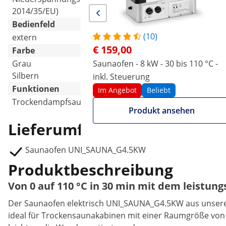
2014/35/EU)
2014/35/EU)
Bedienfeld
(10)
extern
eingebaut
€ 159,00
Farbe
Grau
Saunaofen - 8 kW - 30 bis 110 °C -
Schwarz
Silbern
Silbern
inkl. Steuerung
Funktionen
Im Angebot
Beliebt
Trockendampfsauna
Trockendampfsauna
Produkt ansehen
Lieferumfang
Saunaofen UNI_SAUNA_G4.5KW
Produktbeschreibung
Von 0 auf 110 °C in 30 min mit dem leistu
Der Saunaofen elektrisch UNI_SAUNA_G4.5KW aus unserem
ideal für Trockensaunakabinen mit einer Raumgröße von 3