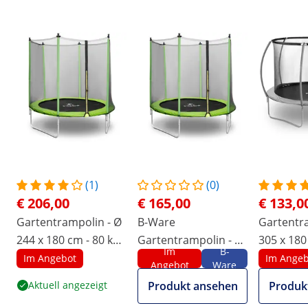
(1)
(0)
€ 206,00
€ 165,00
€ 133,0
Gartentrampolin - Ø
B-Ware
Gartentr
244 x 180 cm - 80 kg -
Gartentrampolin - Ø
305 x 180
Im
B-
Netz - Schwarz/Grün
244 x 180 cm - 80 kg -
- Netz -
Im Angebot
Im Angeb
Angebot
Ware
Netz - Schwarz/Grün
Schwarz/
Aktuell angezeigt
Produkt ansehen
Produk