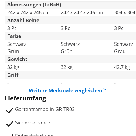
Abmessungen (LxBxH)
242 x 242 x 246 cm
242 x 242 x 246 cm
304 x 304
Anzahl Beine
3 Pc
3 Pc
3 Pc
Farbe
Schwarz
Schwarz
Schwarz
Grün
Grün
Grau
Gewicht
32 kg
32 kg
42.7 kg
Griff
-
-
-
Weitere Merkmale vergleichen
Lieferumfang
Gartentrampolin GR-TR03
Sicherheitsnetz