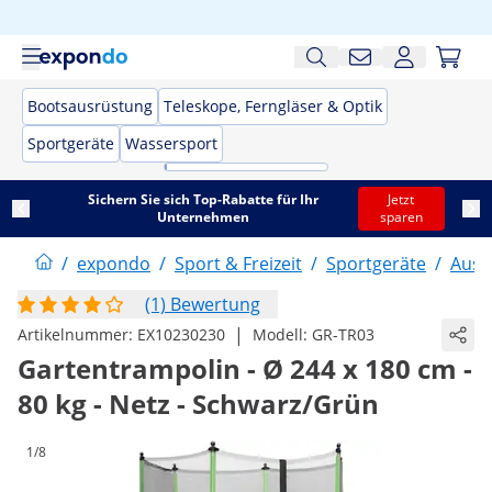
Bootsausrüstung
Teleskope, Ferngläser & Optik
Sportgeräte
Wassersport
Sichern Sie sich Top-Rabatte für Ihr
Jetzt
Unternehmen
sparen
/
expondo
/
Sport & Freizeit
/
Sportgeräte
/
Ausd
(1) Bewertung
|
Artikelnummer:
EX10230230
Modell:
GR-TR03
Gartentrampolin - Ø 244 x 180 cm -
80 kg - Netz - Schwarz/Grün
1/8