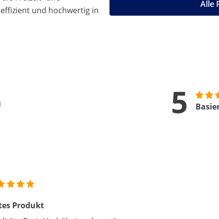
Alle
effizient und hochwertig in
5
n
Basie
tes Produkt