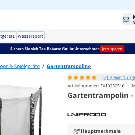
B
tgeräte
Wassersport
Sichern Sie sich Top-Rabatte für Ihr Unternehmen
Jetzt sparen
oor & Spielgeräte
/
Gartentrampoline
(2) Bewertung
|
Artikelnummer:
EX10250510
M
Gartentrampolin - 
Hauptmerkmale