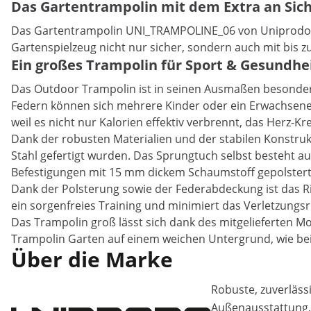
Das Gartentrampolin mit dem Extra an Sich
Das Gartentrampolin UNI_TRAMPOLINE_06 von Uniprodo ist 
Gartenspielzeug nicht nur sicher, sondern auch mit bis zu
Ein großes Trampolin für Sport & Gesundh
Das Outdoor Trampolin ist in seinen Ausmaßen besonder
Federn können sich mehrere Kinder oder ein Erwachsene
weil es nicht nur Kalorien effektiv verbrennt, das Herz-K
Dank der robusten Materialien und der stabilen Konstrukt
Stahl gefertigt wurden. Das Sprungtuch selbst besteht a
Befestigungen mit 15 mm dickem Schaumstoff gepolstert 
Dank der Polsterung sowie der Federabdeckung ist das R
ein sorgenfreies Training und minimiert das Verletzungsr
Das Trampolin groß lässt sich dank des mitgelieferten Mo
Trampolin Garten auf einem weichen Untergrund, wie bei
Über die Marke
Robuste, zuverläss
Außenausstattung, 