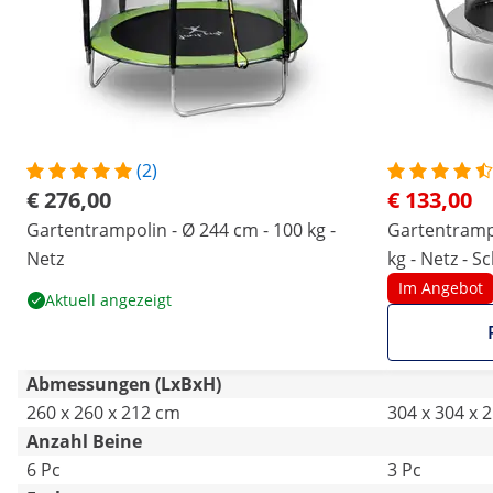
(2)
€ 276,00
€ 133,00
Gartentrampolin - Ø 244 cm - 100 kg -
Gartentrampo
Netz
kg - Netz - 
Im Angebot
Aktuell angezeigt
Abmessungen (LxBxH)
260 x 260 x 212 cm
304 x 304 x 
Anzahl Beine
6 Pc
3 Pc