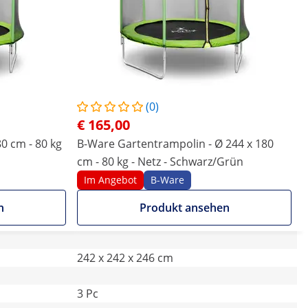
(0)
€ 165,00
0 cm - 80 kg
B-Ware Gartentrampolin - Ø 244 x 180
cm - 80 kg - Netz - Schwarz/Grün
Im Angebot
B-Ware
n
Produkt ansehen
242 x 242 x 246 cm
3 Pc