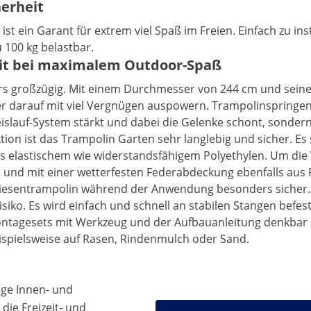
erheit
ein Garant für extrem viel Spaß im Freien. Einfach zu inst
 100 kg belastbar.
eit bei maximalem Outdoor-Spaß
s großzügig. Mit einem Durchmesser von 244 cm und seiner
r darauf mit viel Vergnügen auspowern. Trampolinspringen
reislauf-System stärkt und dabei die Gelenke schont, sondern
ion ist das Trampolin Garten sehr langlebig und sicher. Es 
us elastischem wie widerstandsfähigem Polyethylen. Um die 
und mit einer wetterfesten Federabdeckung ebenfalls aus 
iesentrampolin während der Anwendung besonders sicher. Zu
isiko. Es wird einfach und schnell an stabilen Stangen befe
ntagesets mit Werkzeug und der Aufbauanleitung denkbar ein
spielsweise auf Rasen, Rindenmulch oder Sand.
ige Innen- und
die Freizeit- und