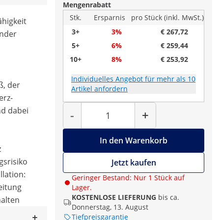
Mengenrabatt
Stk.
Ersparnis
pro Stück (inkl. MwSt.)
ähigkeit
3+
3%
€ 267,72
inder
5+
6%
€ 259,44
10+
8%
€ 253,92
m
Individuelles Angebot für mehr als 10
, der
Artikel anfordern
erz-
Menge
nd dabei
-
+
In den Warenkorb
z
gsrisiko
Jetzt kaufen
llation:
Geringer Bestand: Nur 1 Stück auf
eitung
Lager.
KOSTENLOSE LIEFERUNG
bis ca.
halten
Donnerstag, 13. August
Tiefpreisgarantie