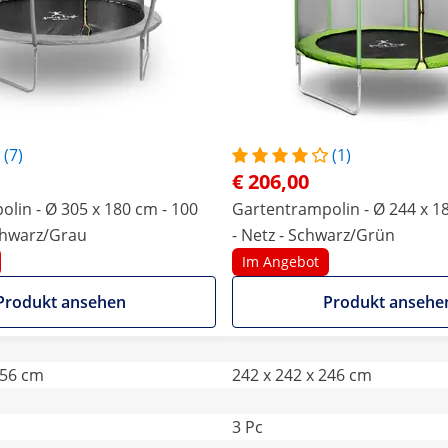
(7)
(1)
€ 206,00
lin - Ø 305 x 180 cm - 100
Gartentrampolin - Ø 244 x 18
Schwarz/Grau
- Netz - Schwarz/Grün
Im Angebot
Produkt ansehen
Produkt ansehe
256 cm
242 x 242 x 246 cm
3 Pc