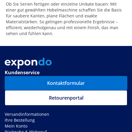
Ob Sie Serien fertigen oder einzelne Unikate bauen: Mit
einer gut gewählten Hobelmaschine schaffen Sie die Basis
für saubere Kanten, plane Flächen und exakte
Materialstärken. So gelingen professionelle Ergebnisse –
effizient, wiederholgenau und mit einem Finish, das man
sehen und fühlen kann.
Kundenservice
Kontaktformular
Retourenportal
Versandinformationen
Ihre Bestellung
Mein Konto
Rückgabe & Widerruf