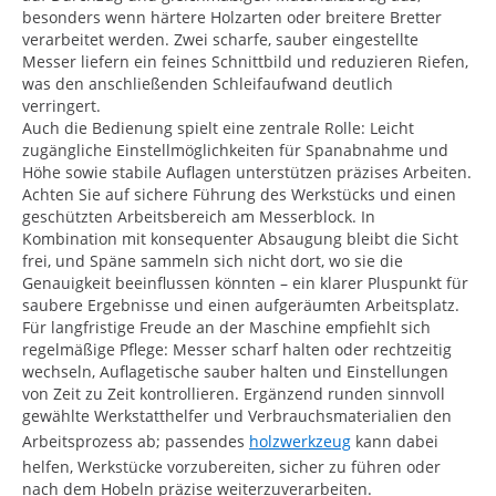
besonders wenn härtere Holzarten oder breitere Bretter
verarbeitet werden. Zwei scharfe, sauber eingestellte
Messer liefern ein feines Schnittbild und reduzieren Riefen,
was den anschließenden Schleifaufwand deutlich
verringert.
Auch die Bedienung spielt eine zentrale Rolle: Leicht
zugängliche Einstellmöglichkeiten für Spanabnahme und
Höhe sowie stabile Auflagen unterstützen präzises Arbeiten.
Achten Sie auf sichere Führung des Werkstücks und einen
geschützten Arbeitsbereich am Messerblock. In
Kombination mit konsequenter Absaugung bleibt die Sicht
frei, und Späne sammeln sich nicht dort, wo sie die
Genauigkeit beeinflussen könnten – ein klarer Pluspunkt für
saubere Ergebnisse und einen aufgeräumten Arbeitsplatz.
Für langfristige Freude an der Maschine empfiehlt sich
regelmäßige Pflege: Messer scharf halten oder rechtzeitig
wechseln, Auflagetische sauber halten und Einstellungen
von Zeit zu Zeit kontrollieren. Ergänzend runden sinnvoll
gewählte Werkstatthelfer und Verbrauchsmaterialien den
Arbeitsprozess ab; passendes
holzwerkzeug
kann dabei
helfen, Werkstücke vorzubereiten, sicher zu führen oder
nach dem Hobeln präzise weiterzuverarbeiten.